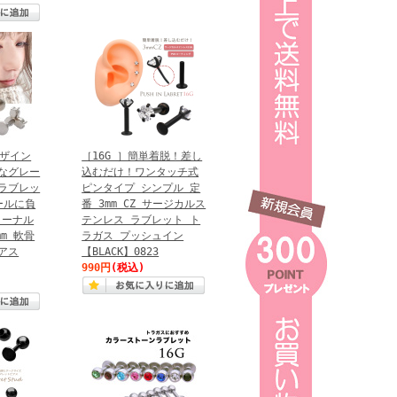
デザイン
［16G ］簡単着脱！差し
なグレー
込むだけ！ワンタッチ式
ラブレッ
ピンタイプ シンプル 定
ールに負
番 3mm CZ サージカルス
ターナル
テンレス ラブレット ト
mm 軟骨
ラガス プッシュイン
アス
【BLACK】0823
990円
(税込)