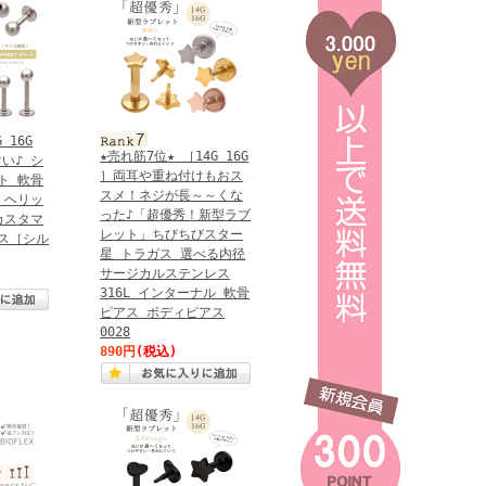
G 16G
★売れ筋7位★ ［14G 16G
い♪ シ
］両耳や重ね付けもおス
ト 軟骨
スメ！ネジが長～～くな
 ヘリッ
った♪「超優秀！新型ラブ
カスタマ
レット」ちびちびスター
ス［シル
星 トラガス 選べる内径
サージカルステンレス
316L インターナル 軟骨
ピアス ボディピアス
0028
890円
(税込)