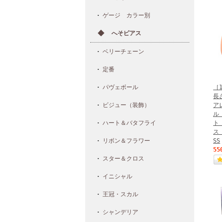
ゲージ カラー別
へそピアス
ベリーチェーン
定番
［
パヴェボール
長
ア
ビジュー（装飾）
ル
ト
ハート＆バタフライ
ス
SS
リボン＆フラワー
55
スター＆クロス
イニシャル
王冠・スカル
シャンデリア