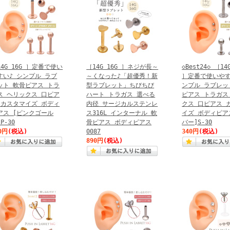
14G 16G ］定番で使い
［14G 16G ］ネジが長～
◇Best24◇ ［14
すい♪ シンプル ラブ
～くなった♪「超優秀！新
］定番で使いやす
ット 軟骨ピアス トラ
型ラブレット」ちびちび
ンプル ラブレッ
ス ヘリックス 口ピア
ハート トラガス 選べる
ピアス トラガス
 カスタマイズ ボディ
内径 サージカルステンレ
クス 口ピアス 
アス [ピンクゴール
ス316L インターナル 軟
イズ ボディピア
P-30
骨ピアス ボディピアス
バー]S-30
0円
(税込)
0087
340円
(税込)
890円
(税込)