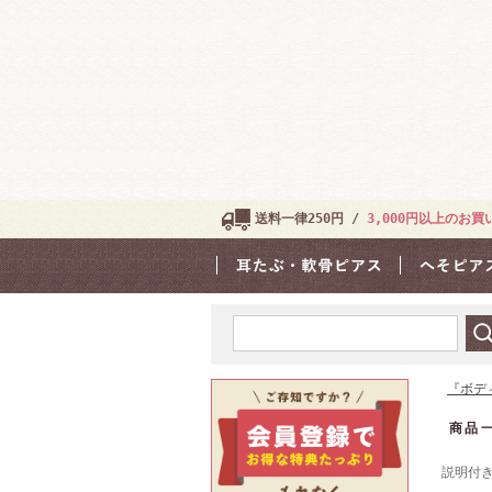
送料一律250円 /
3,000円以上のお
『ボデ
商品
説明付