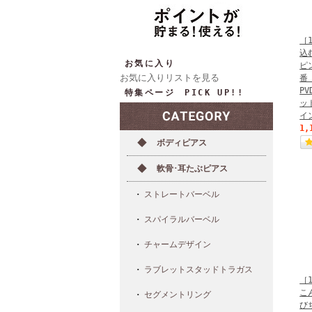
［
込
お気に入り
ピ
お気に入りリストを見る
番
P
特集ページ PICK UP!!
ッ
イン
1,
ボディピアス
軟骨･耳たぶピアス
ストレートバーベル
スパイラルバーベル
チャームデザイン
ラブレットスタッドトラガス
［
こ
セグメントリング
び