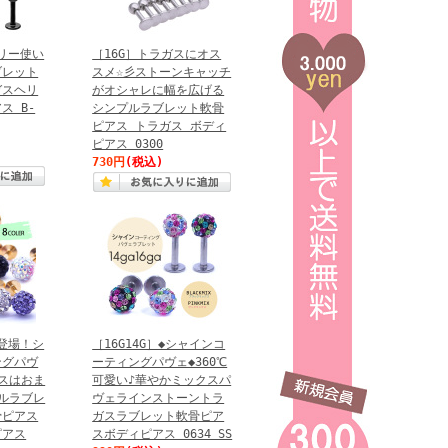
イリー使い
［16G］トラガスにオス
ブレット
スメ☆彡ストーンキャッチ
ガスヘリ
がオシャレに幅を広げる
ス B-
シンプルラブレット軟骨
ピアス トラガス ボディ
ピアス 0300
730円
(税込)
色登場！シ
［16G14G］◆シャインコ
ングパヴ
ーティングパヴェ◆360℃
スはおま
可愛い♪華やかミックスパ
ルラブレ
ヴェラインストーントラ
骨ピアス
ガスラブレット軟骨ピア
ピアス
スボディピアス 0634 SS