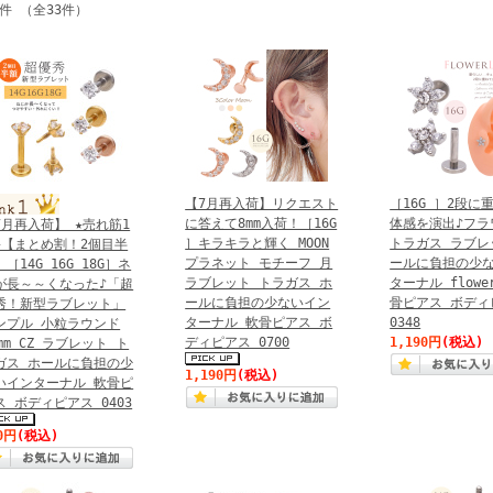
3件 （全33件）
【7月再入荷】リクエスト
［16G ］2段に
に答えて8mm入荷！［16G
体感を演出♪フラ
7月再入荷】 ★売れ筋1
］キラキラと輝く MOON
トラガス ラブレ
★【まとめ割！2個目半
プラネット モチーフ 月
ールに負担の少
［14G 16G 18G］ネ
ラブレット トラガス ホ
ターナル flowe
が長～～くなった♪「超
ールに負担の少ないイン
骨ピアス ボディ
秀！新型ラブレット」
ターナル 軟骨ピアス ボ
0348
ンプル 小粒ラウンド
ディピアス 0700
1,190円
(税込)
3mm CZ ラブレット ト
ガス ホールに負担の少
1,190円
(税込)
いインターナル 軟骨ピ
ス ボディピアス 0403
0円
(税込)