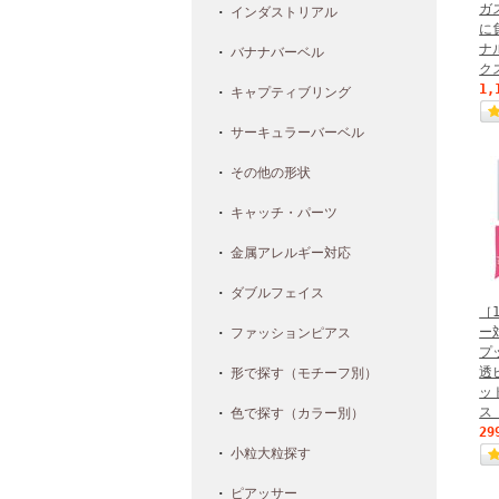
ガ
インダストリアル
に
ナ
バナナバーベル
ク
1,
キャプティブリング
サーキュラーバーベル
その他の形状
キャッチ・パーツ
金属アレルギー対応
ダブルフェイス
［
ー
ファッションピアス
プ
透
形で探す（モチーフ別）
ッ
ス
色で探す（カラー別）
29
小粒大粒探す
ピアッサー