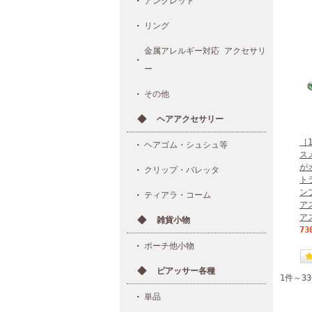
アンクレット
リング
金属アレルギー対応 アクセサリ
ー
その他
ヘアアクセサリー
［
ヘアゴム・シュシュ等
ス
が
クリップ・バレッタ
ト
ン
ティアラ・コーム
ア
アス
雑貨小物
73
ポーチ他小物
ピアッサー各種
1件～3
単品