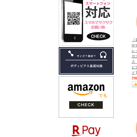
［
や
レ
ガ
ス
ピ
ド]
79