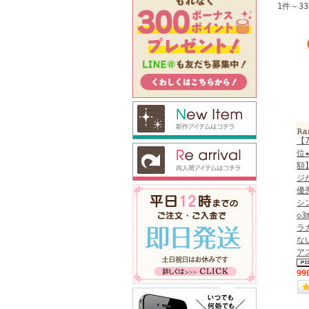
1件～3
【
位
額】
ジ
優
シ
◇
ラ
な
ア
99