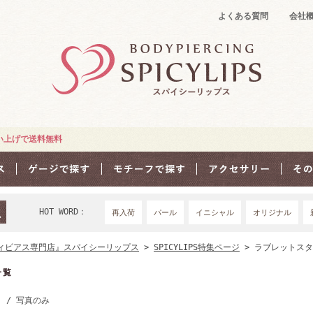
よくある質問
会社
買い上げで送料無料
HOT WORD：
再入荷
パール
イニシャル
オリジナル
18Ｇ
16G
1
ィピアス専門店』スパイシーリップス
>
SPICYLIPS特集ページ
> ラブレットスタ
一覧
き
/ 写真のみ