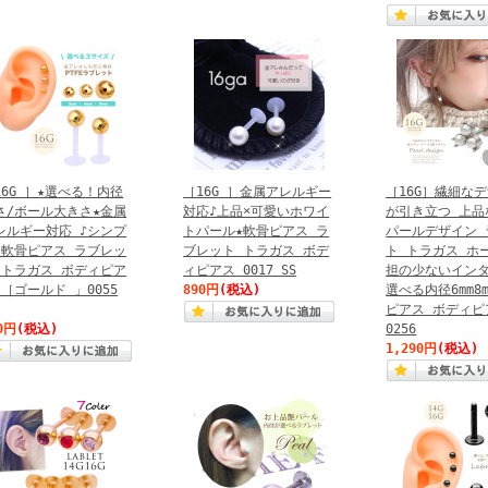
16G ］★選べる！内径
［16G ］金属アレルギー
［16G］繊細な
さ/ボール大きさ★金属
対応♪上品×可愛いホワイ
が引き立つ 上品
レルギー対応 ♪シンプ
トパール★軟骨ピアス ラ
パールデザイン 
 軟骨ピアス ラブレッ
ブレット トラガス ボデ
ト トラガス ホ
 トラガス ボディピア
ィピアス 0017 SS
担の少ないイン
 ［ゴールド 」0055
890円
(税込)
選べる内径6mm8
ピアス ボディピ
0円
(税込)
0256
1,290円
(税込)