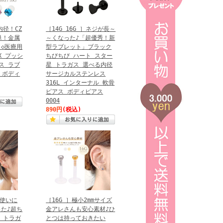
内径！CZ
［14G 16G ］ネジが長～
単！金属
～くなった♪「超優秀！新
◇医療用
型ラブレット」ブラック
X プッシ
ちびちび ハート スター
ス ラブ
星 トラガス 選べる内径
 ボディ
サージカルステンレス
316L インターナル 軟骨
ピアス ボディピアス
0004
890円
(税込)
ー使いに
［16G ］極小2mmサイズ
た♪超ち
金アレさんも安心素材♪ひ
ル トラガ
とつは持っておきたい