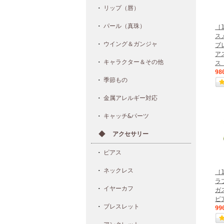
リップ（唇）
パール（真珠）
［
ス
ウイング＆ガンジャ
ブ
ア
キャラクター＆その他
ス 
98
季節もの
金属アレルギー対応
キャッチ&パーツ
アクセサリー
ピアス
ネックレス
［
ラ
イヤーカフ
ガ
ピア
ブレスレット
99