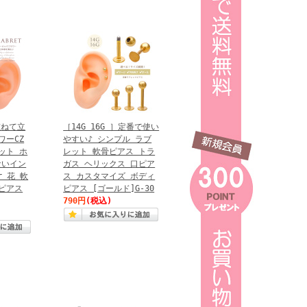
重ねて立
［14G 16G ］定番で使い
ワーCZ
やすい♪ シンプル ラブ
ット ホ
レット 軟骨ピアス トラ
ないイン
ガス ヘリックス 口ピア
r 花 軟
ス カスタマイズ ボディ
ピアス
ピアス [ゴールド]G-30
790円
(税込)