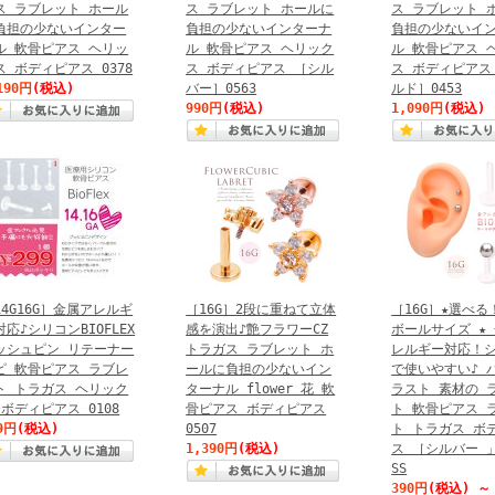
ス ラブレット ホール
ス ラブレット ホールに
ス ラブレット 
負担の少ないインター
負担の少ないインターナ
負担の少ないイ
ル 軟骨ピアス ヘリッ
ル 軟骨ピアス ヘリック
ル 軟骨ピアス 
ス ボディピアス 0378
ス ボディピアス ［シル
ス ボディピアス
190円
(税込)
バー］0563
ルド］0453
990円
(税込)
1,090円
(税込)
14G16G］金属アレルギ
［16G］2段に重ねて立体
［16G］★選べる
対応♪シリコンBIOFLEX
感を演出♪艶フラワーCZ
ボールサイズ ★
ッシュピン リテーナー
トラガス ラブレット ホ
レルギー対応！
ピ 軟骨ピアス ラブレ
ールに負担の少ないイン
で使いやすい♪ 
ト トラガス ヘリック
ターナル flower 花 軟
ラスト 素材の 
 ボディピアス 0108
骨ピアス ボディピアス
ト 軟骨ピアス 
9円
(税込)
0507
ト トラガス ボ
1,390円
(税込)
ス ［シルバー 」
SS
390円
(税込)
～