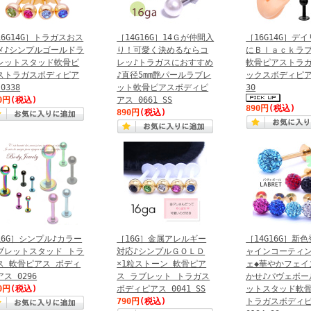
16G14G］トラガスおス
［14G16G］14Ｇが仲間入
［16G14G］デ
メ♪シンプルゴールドラ
り！可愛く決めるならコ
にＢｌａｃｋラ
レットスタッド軟骨ピ
レッ♪トラガスにおすすめ
軟骨ピアストラ
ストラガスボディピア
♪直径5mm艶パールラブレ
ックスボディピア
0338
ット軟骨ピアスボディピ
30
0円
(税込)
アス 0661 SS
890円
(税込)
890円
(税込)
16G］シンプル♪カラー
［16G］金属アレルギー
［14G16G］新
ブレットスタッド トラ
対応♪シンプルＧＯＬＤ
ャインコーティ
ス 軟骨ピアス ボディ
×1粒ストーン 軟骨ピア
ェ◆華やかフェイ
ス 0296
ス ラブレット トラガス
かせ♪パヴェボー
0円
(税込)
ボディピアス 0041 SS
ットスタッド軟
790円
(税込)
トラガスボディ