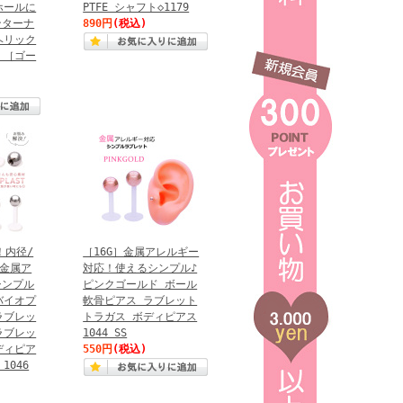
ホールに
PTFE シャフト◇1179
ンターナ
890円
(税込)
ヘリック
 ［ゴー
！内径/
［16G］金属アレルギー
 金属ア
対応！使えるシンプル♪
シンプル
ピンクゴールド ボール
バイオプ
軟骨ピアス ラブレット
ラブレッ
トラガス ボディピアス
ラブレッ
1044 SS
ディピア
550円
(税込)
1046