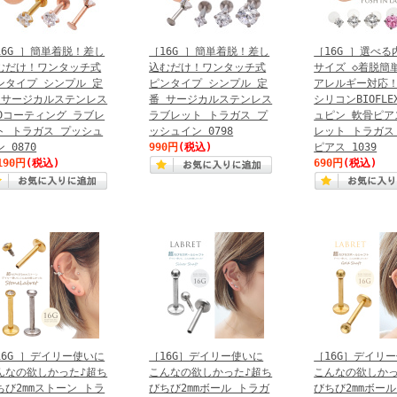
16G ］簡単着脱！差し
［16G ］簡単着脱！差し
［16G ］選べる
むだけ！ワンタッチ式
込むだけ！ワンタッチ式
サイズ ◇着脱簡
ンタイプ シンプル 定
ピンタイプ シンプル 定
アレルギー対応！
 サージカルステンレス
番 サージカルステンレス
シリコンBIOFLE
VDコーティング ラブレ
ラブレット トラガス プ
ュピン 軟骨ピア
ト トラガス プッシュ
ッシュイン 0798
レット トラガス
 0870
990円
(税込)
ピアス 1039
190円
(税込)
690円
(税込)
16G ］デイリー使いに
［16G］デイリー使いに
［16G］デイリ
んなの欲しかった♪超ち
こんなの欲しかった♪超ち
こんなの欲しかっ
ちび2mmストーン トラ
びちび2mmボール トラガ
びちび2mmボー