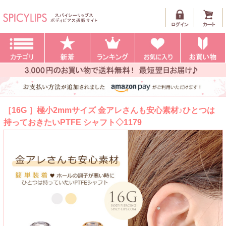
［16G ］極小2mmサイズ 金アレさんも安心素材♪ひとつは
持っておきたいPTFE シャフト◇1179