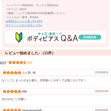
《シャフト》内径8mm、ディスク直径5mm
《ゲージ》16GA
《素材》シャフト部分BIOFLEX(医療用シリコン）
《ジュエル》直径：約2mm
会員様はレジにて更に5％OFF
ログインしてから注文してね♪
レビュー始めました♪（11件）
総評:
4.7
2025/08/29
リピ買い様
なくしてしまったのまた購入。日常使いしやすくてお気に入りです！
2025/07/09
M様
付けやすいし可愛い
2024/04/30
biwamiwaviwa様