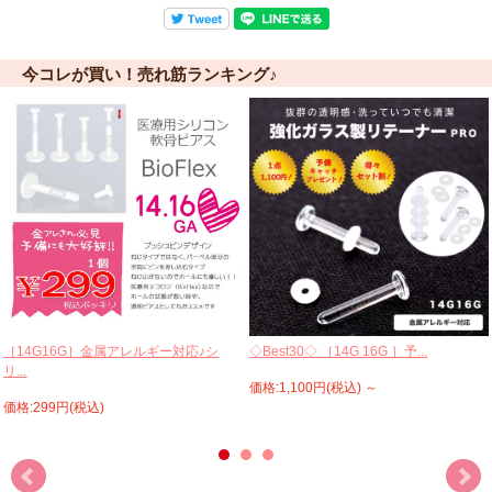
今コレが買い！売れ筋ランキング♪
［14G16G］金属アレルギー対応♪シ
◇Best30◇ ［14G 16G ］予...
リ...
価格:1,100円(税込)
～
価格:299円(税込)