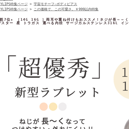
CYLIPS特集ページ
>
宇宙モチーフ☆ボディピアス
CYLIPS特集ページ
>
この価格で、この可愛さ。￥999以内特集
れ筋7位★ ［14G 16G ］両耳や重ね付けもおススメ！ネジが長～
びスター 星 トラガス 選べる内径 サージカルステンレス316L イ