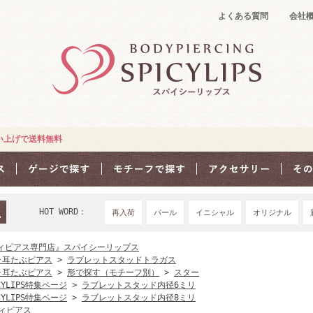
よくある質問
会社
買い上げで送料無料
HOT WORD：
再入荷
パール
イニシャル
オリジナル
18Ｇ
16G
1
ィピアス専門店』スパイシーリップス
･耳たぶピアス
>
ラブレットスタッドトラガス
･耳たぶピアス
>
形で探す（モチーフ別）
>
スター
CYLIPS特集ページ
>
ラブレットスタッド内径6ミリ
CYLIPS特集ページ
>
ラブレットスタッド内径8ミリ
ィピアス