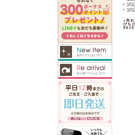
>
SPI
>
SPI
★売
びち
0028