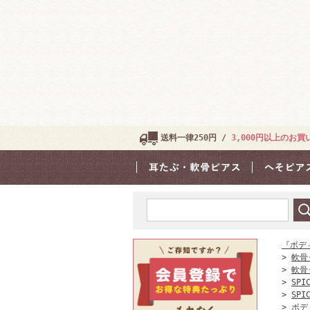
送料一律250円 /
3,000円以上のお
『ボデ
>
軟骨
>
軟骨
>
SPI
>
SPI
>
ボデ