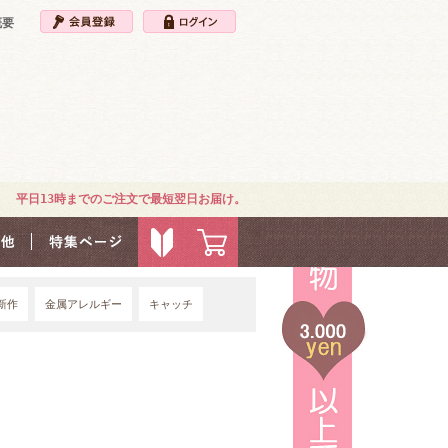
概要
平日13時までのご注文で最短翌日お届け。
新作
金属アレルギー
キャッチ
4G