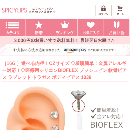
［16G ］選べる内径！CZサイズ ◇着脱簡単！金属アレルギ
ー対応！◇医療用シリコンBIOFLEX プッシュピン 軟骨ピア
ス ラブレット トラガス ボディピアス 1039