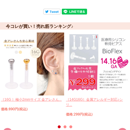
今コレが買い！売れ筋ランキング♪
［16G ］極小2mmサイズ 金アレさん...
［14G16G］金属アレルギー対応♪シ
リ...
価格:890円(税込)
価格:299円(税込)