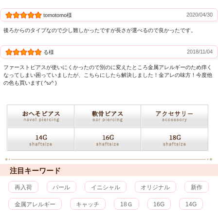
2020/04/30
tomotomo様
後ろからのタイプなので少し難しかったですが長さが選べるので良かったです。
2018/11/04
る様
ファーストピアスが使いにくかったので別のに変えたところ金属アレルギーのため痒く
なってしまい困っていましたが、こちらにしたら解決しました！金アレの味方！今度他
の色も買います( ^ω^ )
注目キーワード
再入荷
パール
イニシャル
オリジナル
新作
金属アレルギー
キャッチ
18Ｇ
16G
14G