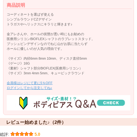
商品説明
コーディネートを選ばず使える
シンプルラウンドCZデザイン
トラガスやへリックスにキラリと輝きます♪
金アレさんや、ホールの状態が悪い時にもお勧めの
医療用シリコンBIOFLEXシャフトのラブレットスタッド。
プッシュピンデザインなのでねじ山がお肌に当たらず
ホールに優しいのが人気の理由です。
《サイズ》内径6mm 8mm 10mm、ディスク直径5mm
《ゲージ》16G
《素材》シャフト部分BIOFLEX(医療用シリコン）
《サイズ》3mm 4mm 5mm、キュービックラウンド
会員様はレジにて更に5％OFF
ログインしてから注文してね♪
レビュー始めました♪（2件）
総評:
5.0