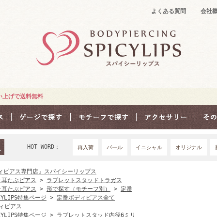
よくある質問
会社
買い上げで送料無料
HOT WORD：
再入荷
パール
イニシャル
オリジナル
18Ｇ
16G
1
ィピアス専門店』スパイシーリップス
･耳たぶピアス
>
ラブレットスタッドトラガス
･耳たぶピアス
>
形で探す（モチーフ別）
>
定番
CYLIPS特集ページ
>
定番ボディピアス全て
ィピアス
CYLIPS特集ページ
>
ラブレットスタッド内径6ミリ