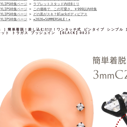
CYLIPS特集ページ
>
ラブレットスタッド内径8ミリ
CYLIPS特集ページ
>
この価格で、この可愛さ。￥999以内特集
CYLIPS特集ページ
>
どの黒がスキ？Blackボディピアス
CYLIPS特集ページ
>
★2026★SUMMERSALE！★
6G ］簡単着脱！差し込むだけ！ワンタッチ式 ピンタイプ シンプル 定
ット トラガス プッシュイン 【BLACK】0823