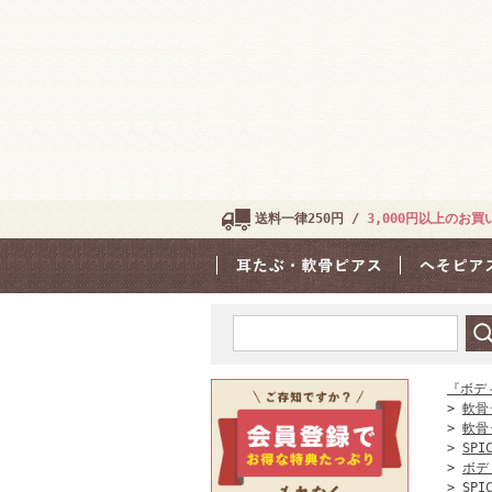
送料一律250円 /
3,000円以上のお
『ボデ
>
軟骨
>
軟骨
>
SPI
>
ボデ
>
SPI