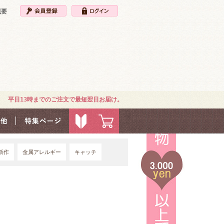
概要
平日13時までのご注文で最短翌日お届け。
新作
金属アレルギー
キャッチ
4G