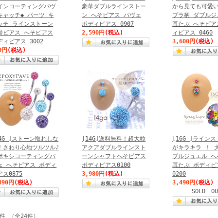
インコーティングパヴ
豪華ダブルラインストー
から見ても可愛い
キャッチ◆ パーツ キ
ン へそピアス パヴェ
ブラ柄 ダブルジ
ッチ ラインストーン
ボディピアス 0907
耳たぶ へそピア
骨ピアス へそピアス
2,590円
(税込)
ィピアス 0460
ディピアス 3002
3,600円
(税込)
0円
(税込)
14G ]ストーン取れしな
[14G]送料無料！超大粒
[16G ]ライン
！さわり心地ツルツル♪
アクアダブルラインスト
がキラキラ ！ 
ポキシコーティングパ
ーンシャフトへそピアス
ブルジュエル へ
ェ へそピアス ボディ
ボディピアス0100
耳たぶ ボディピ
アス0875
3,980円
(税込)
0200
390円
(税込)
3,490円
(税込)
SOLD OU
4件 （全24件）