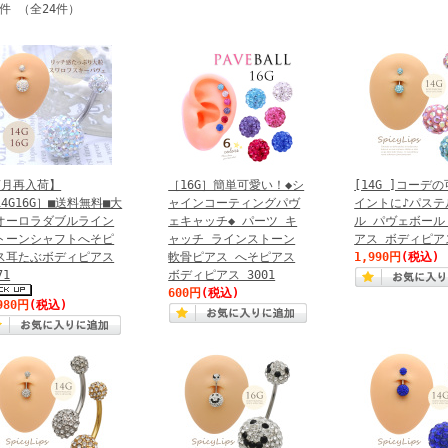
4件 （全24件）
7月再入荷】
［16G］簡単可愛い！◆シ
[14G ]コーデ
14G16G］■送料無料■大
ャインコーティングパヴ
イントに♪パステ
オーロラダブルライン
ェキャッチ◆ パーツ キ
ル パヴェボール
トーンシャフトへそピ
ャッチ ラインストーン
アス ボディピアス
ス耳たぶボディピアス
軟骨ピアス へそピアス
1,990円
(税込)
71
ボディピアス 3001
600円
(税込)
980円
(税込)