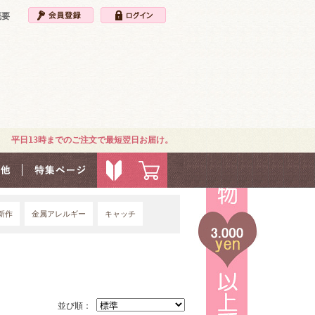
概要
平日13時までのご注文で最短翌日お届け。
新作
金属アレルギー
キャッチ
4G
並び順：