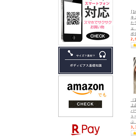
[
キ
た
ェ
ボ
2,
［
上
パ
ト
ぶ
3,