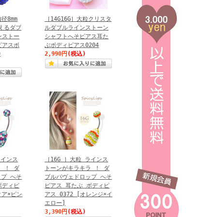
内径8mm
［14G16G］大粒クリスタ
映えるダブ
ルダブルラインストーン
ンストー
シャフトへそピアス耳た
ピアスボ
ぶボディピアス0204
0
2,990円
(税込)
ラインス
［16G ］大粒 ラインス
 ！ ダ
トーンがキラキラ ！ ダ
プ へそ
ブルパヴェドロップ へそ
ボディピ
ピアス 耳たぶ ボディピ
クア×ピン
アス 0372 [オレンジ×イ
エロー]
3,390円
(税込)