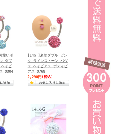
の可愛いポ
[14G ]豪華ダブル ピン
ル ダブ
ク ラインストーン パヴ
 へそピ
ェ へそピアス ボディピ
 0304
アス 0768
2,290円
(税込)