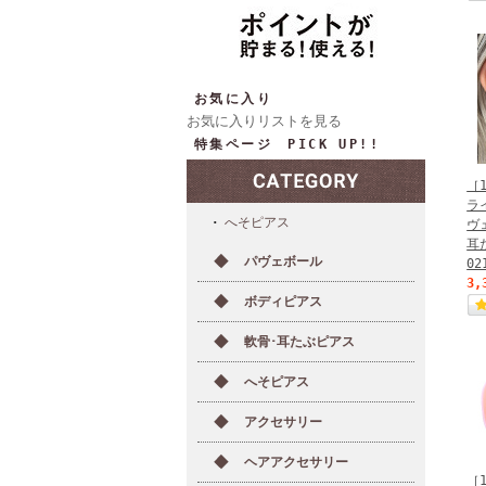
お気に入り
お気に入りリストを見る
特集ページ PICK UP!!
［
ラ
へそピアス
ヴ
耳
パヴェボール
0
3,
ボディピアス
軟骨･耳たぶピアス
へそピアス
アクセサリー
ヘアアクセサリー
［