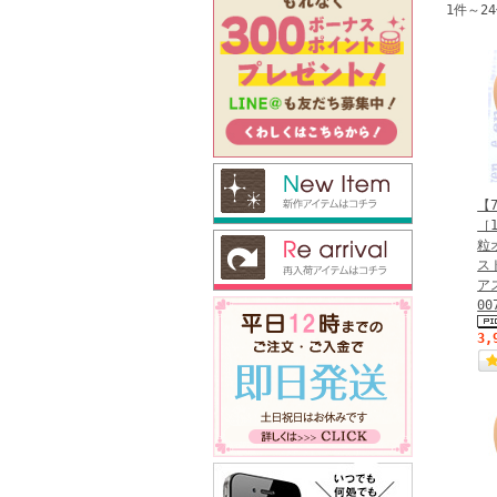
1件～2
【
［
粒
ス
ア
00
3,