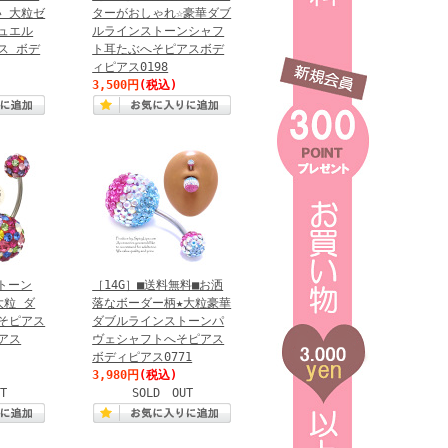
 大粒ゼ
ターがおしゃれ☆豪華ダブ
ュエル
ルラインストーンシャフ
ス ボデ
ト耳たぶへそピアスボデ
ィピアス0198
3,500円
(税込)
ストーン
［14G］■送料無料■お洒
大粒 ダ
落なボーダー柄★大粒豪華
そピアス
ダブルラインストーンパ
アス
ヴェシャフトへそピアス
ボディピアス0771
3,980円
(税込)
T
SOLD OUT