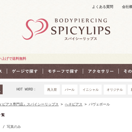
よくある質問
会社
買い上げで送料無料
HOT WORD：
再入荷
パール
イニシャル
オリジナル
18Ｇ
16G
1
ィピアス専門店』スパイシーリップス
>
へそピアス
> パヴェボール
一覧
き
/ 写真のみ