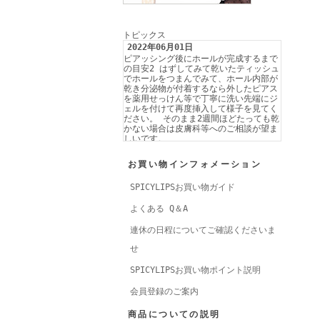
トピックス
2022年06月01日
ピアッシング後にホールが完成するまで
の目安2 はずしてみて乾いたティッシュ
でホールをつまんでみて、ホール内部が
乾き分泌物が付着するなら外したピアス
を薬用せっけん等で丁寧に洗い先端にジ
ェルを付けて再度挿入して様子を見てく
ださい。 そのまま2週間ほどたっても乾
かない場合は皮膚科等へのご相談が望ま
しいです。
2022年04月21日
ピアッシング後にホールが完成するまで
お買い物インフォメーション
の目安1 耳たぶが薄い場合は4週間ほ
ど・厚い場合は軟骨などは6週間程が目
SPICYLIPSお買い物ガイド
安です。
2022年01月17日
よくある Q＆A
ピアッサー等でピアッシングした当日の
入浴は？？ 普通に入浴しても問題あり
連休の日程についてご確認くださいま
ません。入浴時にはジェルできちんとア
フターケアをしてください。 石鹸やシ
せ
ャンプーがピアス周辺についた場合は入
念に洗い流してください。
SPICYLIPSお買い物ポイント説明
2021年12月26日
洋服の隙間からちらりと見えるへそピア
会員登録のご案内
スは、おしゃれで可愛いものです。デザ
インも豊富で、その時の気分によって付
商品についての説明
け替えることも出来ます。いろいろなデ