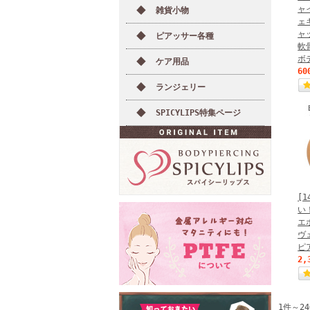
ャ
雑貨小物
ェ
ャ
ピアッサー各種
軟
ボ
ケア用品
60
ランジェリー
SPICYLIPS特集ページ
[
い
エ
ヴ
ピ
2,
1件～2