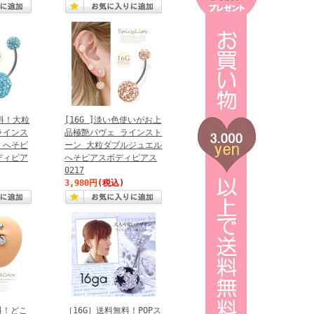
無料！大粒
[16G ]淡い色使いがお上
ラインス
品極艶パヴェ ラインスト
 へそピ
ーン 大粒ダブルジュエル
ディピア
へそピアスボディピアス
0217
3,980円
(税込)
無料！どこ
［16G］送料無料！POPス