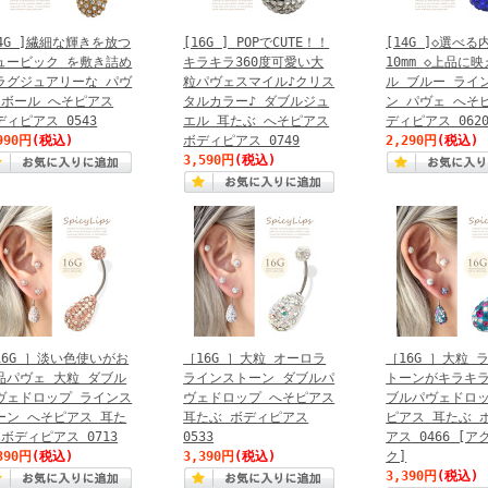
14G ]繊細な輝きを放つ
[16G ] POPでCUTE！！
[14G ]◇選べる
ュービック を敷き詰め
キラキラ360度可愛い大
10mm ◇上品に
ラグジュアリーな パヴ
粒パヴェスマイル♪クリス
ル ブルー ライ
 ボール へそピアス
タルカラー♪ ダブルジュ
ン パヴェ へそ
ディピアス 0543
エル 耳たぶ へそピアス
ディピアス 062
990円
(税込)
ボディピアス 0749
2,290円
(税込)
3,590円
(税込)
16G ］淡い色使いがお
［16G ］大粒 オーロラ
［16G ］大粒 
品パヴェ 大粒 ダブル
ラインストーン ダブルパ
トーンがキラキラ
ヴェドロップ ラインス
ヴェドロップ へそピアス
ブルパヴェドロッ
ーン へそピアス 耳た
耳たぶ ボディピアス
ピアス 耳たぶ 
 ボディピアス 0713
0533
アス 0466 [ア
390円
(税込)
3,390円
(税込)
ク]
3,390円
(税込)