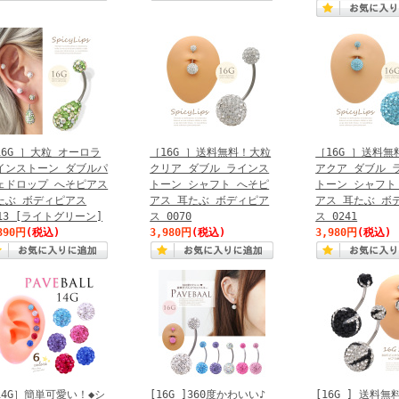
16G ］大粒 オーロラ
［16G ］送料無料！大粒
［16G ］送料
インストーン ダブルパ
クリア ダブル ラインス
アクア ダブル 
ェドロップ へそピアス
トーン シャフト へそピ
トーン シャフト
たぶ ボディピアス
アス 耳たぶ ボディピア
アス 耳たぶ ボ
213 [ライトグリーン]
ス 0070
ス 0241
390円
(税込)
3,980円
(税込)
3,980円
(税込)
14G］簡単可愛い！◆シ
[16G ]360度かわいい♪
[16G ] 送料