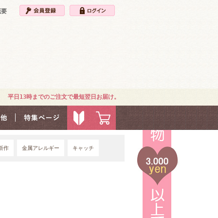
概要
平日13時までのご注文で最短翌日お届け。
新作
金属アレルギー
キャッチ
4G