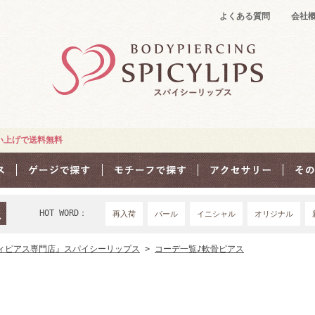
よくある質問
会社
買い上げで送料無料
HOT WORD：
再入荷
パール
イニシャル
オリジナル
18Ｇ
16G
1
ィピアス専門店』スパイシーリップス
>
コーデ一覧♪軟骨ピアス