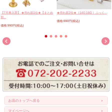
【7月再入荷】 ★売れ筋1位★【まとめ
★売れ筋2位★［14G 16G ］ぷっく...
割...
価格:890円(税込)
価格:990円(税込)
お店のトップへ戻る
マイページへ