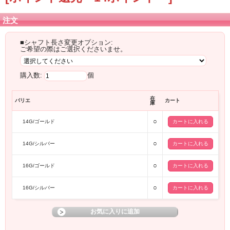
注文
■シャフト長さ変更オプション:
ご希望の際はご選択くださいませ。
購入数:
個
在
バリエ
カート
庫
○
14G/ゴールド
○
14G/シルバー
○
16G/ゴールド
○
16G/シルバー