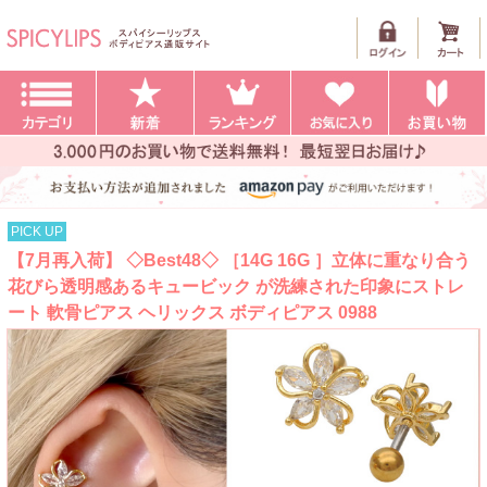
PICK UP
【7月再入荷】 ◇Best48◇ ［14G 16G ］立体に重なり合う
花びら透明感あるキュービック が洗練された印象にストレ
ート 軟骨ピアス ヘリックス ボディピアス 0988