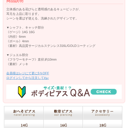
商品説明
立体感のある花びらと透明感のあるキュービックが、
耳元を上品に彩ります。
シーンを選ばず使える、洗練されたデザインです。
▼シャフト、キャッチ部分
《ゲージ》14G 16G
《内径》6mm
《ボール》4mm
《素材》高品質サージカルステンレス316L/GOLDコーティング
▼ジュエル部分
《フラワーモチーフ》直径:約10mm
《素材》メッキ
会員様はレジにて更に5％OFF
ログインしてから注文してね♪