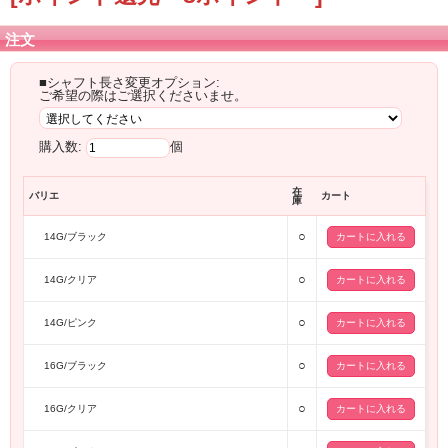
注文
■シャフト長さ変更オプション:
ご希望の際はご選択くださいませ。
購入数:
個
在
バリエ
カート
庫
○
14G/ブラック
○
14G/クリア
○
14G/ピンク
○
16G/ブラック
○
16G/クリア