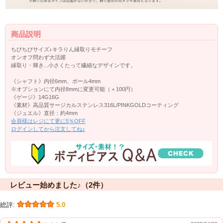
商品説明
ちびちびサイズ♪キラりん縁取りモチーフ
オンオフ問わず大活躍
縁取り・輝き...小さくたって繊細なデザインです。
《シャフト》内径6mm、ボール4mm
※オプションにて内径8mmに変更可能（＋100円）
《ゲージ》14G16G
《素材》高品質サージカルステンレス316L/PINKGOLDコーティング
《ジュエル》直径：約4mm
会員様はレジにて更に5％OFF
ログインしてから注文してね♪
レビュー始めました♪（2件）
総評:
5.0