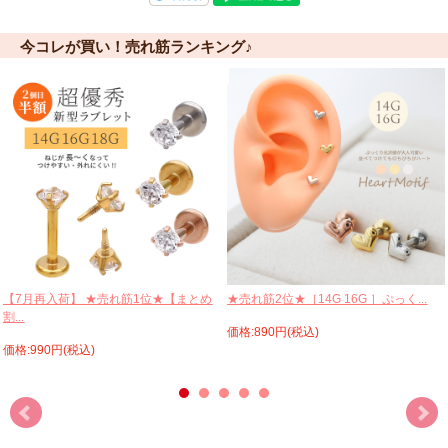
今コレが買い！売れ筋ランキング♪
【7月再入荷】 ★売れ筋1位★【まとめ
★売れ筋2位★［14G 16G ］ぷっく...
割...
価格:890円(税込)
価格:990円(税込)