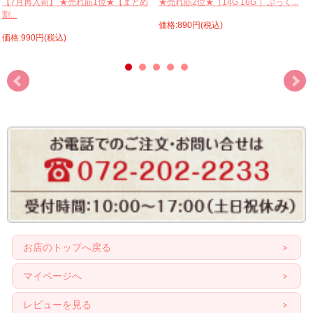
【7月再入荷】 ★売れ筋1位★【まとめ
★売れ筋2位★［14G 16G ］ぷっく...
割...
価格:890円(税込)
価格:990円(税込)
お店のトップへ戻る
マイページへ
レビューを見る