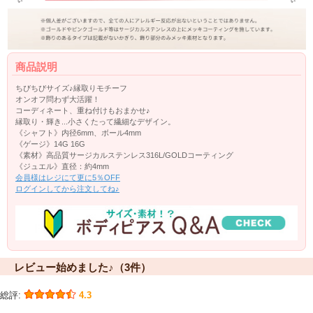
商品説明
ちびちびサイズ♪縁取りモチーフ
オンオフ問わず大活躍！
コーディネート、重ね付けもおまかせ♪
縁取り・輝き...小さくたって繊細なデザイン。
《シャフト》内径6mm、ボール4mm
《ゲージ》14G 16G
《素材》高品質サージカルステンレス316L/GOLDコーティング
《ジュエル》直径：約4mm
会員様はレジにて更に5％OFF
ログインしてから注文してね♪
レビュー始めました♪（3件）
総評:
4.3