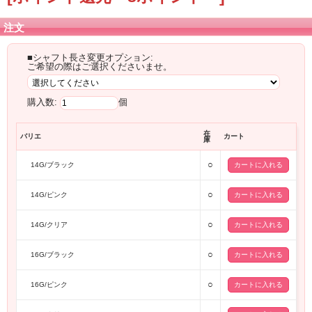
注文
■シャフト長さ変更オプション:
ご希望の際はご選択くださいませ。
購入数:
個
在
バリエ
カート
庫
○
14G/ブラック
○
14G/ピンク
○
14G/クリア
○
16G/ブラック
○
16G/ピンク