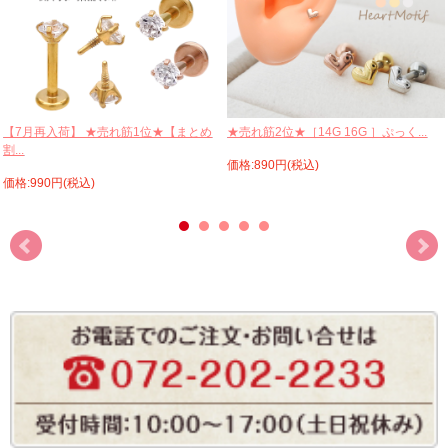
【7月再入荷】 ★売れ筋1位★【まとめ
★売れ筋2位★［14G 16G ］ぷっく...
割...
価格:890円(税込)
価格:990円(税込)