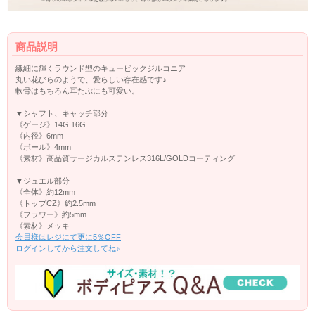
商品説明
繊細に輝くラウンド型のキュービックジルコニア
丸い花びらのようで、愛らしい存在感です♪
軟骨はもちろん耳たぶにも可愛い。
▼シャフト、キャッチ部分
《ゲージ》14G 16G
《内径》6mm
《ボール》4mm
《素材》高品質サージカルステンレス316L/GOLDコーティング
▼ジュエル部分
《全体》約12mm
《トップCZ》約2.5mm
《フラワー》約5mm
《素材》メッキ
会員様はレジにて更に5％OFF
ログインしてから注文してね♪