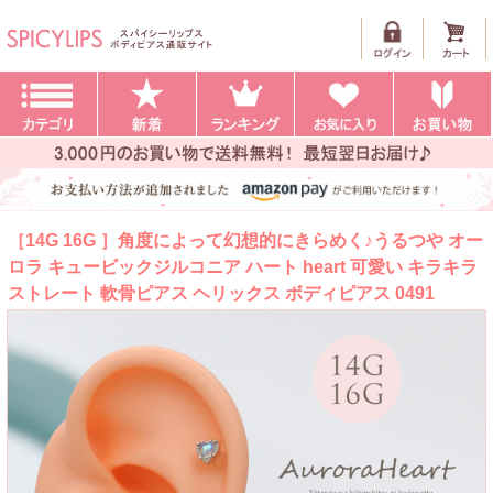
［14G 16G ］角度によって幻想的にきらめく♪うるつや オー
ロラ キュービックジルコニア ハート heart 可愛い キラキラ
ストレート 軟骨ピアス ヘリックス ボディピアス 0491