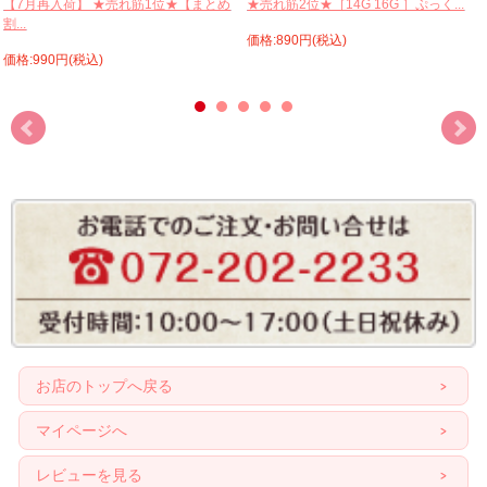
【7月再入荷】 ★売れ筋1位★【まとめ
★売れ筋2位★［14G 16G ］ぷっく...
割...
価格:890円(税込)
価格:990円(税込)
お店のトップへ戻る
マイページへ
レビューを見る