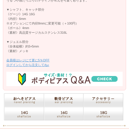
うるつや感たっぷりのデザインが耳元を可愛く彩ります。
▼シャフト、キャッチ部分
《ゲージ》14G 16G
《内径》6mm
※オプションにて内径8mmに変更可能（＋100円）
《ボール》4mm
《素材》高品質サージカルステンレス316L
▼ジュエル部分
《全体縦横》約5×5mm
《素材》メッキ
会員様はレジにて更に5％OFF
ログインしてから注文してね♪