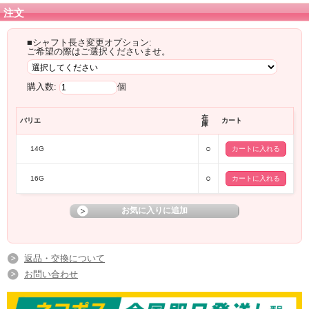
注文
■シャフト長さ変更オプション:
ご希望の際はご選択くださいませ。
購入数:
個
在
バリエ
カート
庫
○
14G
○
16G
返品・交換について
お問い合わせ