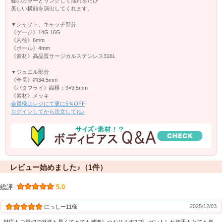
蝶のカラーとリンクして揺れるたび
美しい横顔を演出してくれます。
▼シャフト、キャッチ部分
《ゲージ》14G 16G
《内径》6mm
《ボール》4mm
《素材》高品質サージカルステンレス316L
▼ジュエル部分
《全長》約34.5mm
《バタフライ》縦横：9×9.5mm
《素材》メッキ
会員様はレジにて更に5％OFF
ログインしてから注文してね♪
レビュー始めました♪（1件）
総評:
5.0
2025/12/03
にっしー11様