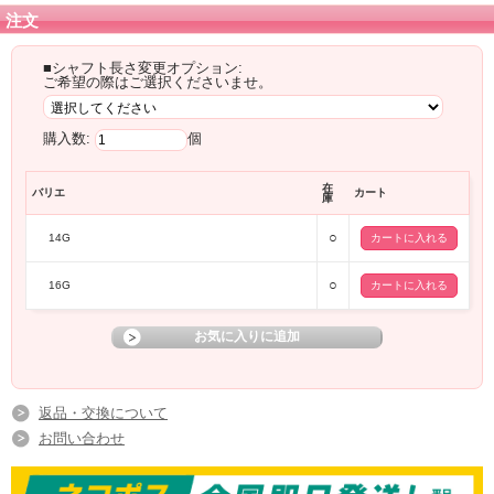
注文
■シャフト長さ変更オプション:
ご希望の際はご選択くださいませ。
購入数:
個
在
バリエ
カート
庫
○
14G
○
16G
返品・交換について
お問い合わせ