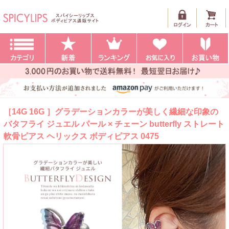
［14G 16G ］グラデーションカラーが美しく繊細な印象の
バタフライ ジュエル パール × チェーン butterfly ストレート
軟骨ピアス ヘリックス ボディピアス 0475