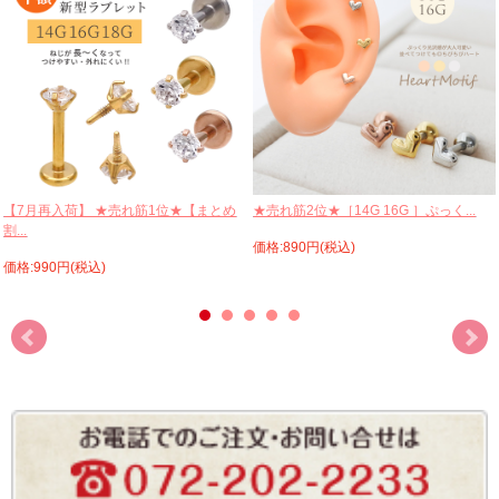
【7月再入荷】 ★売れ筋1位★【まとめ
★売れ筋2位★［14G 16G ］ぷっく...
割...
価格:890円(税込)
価格:990円(税込)