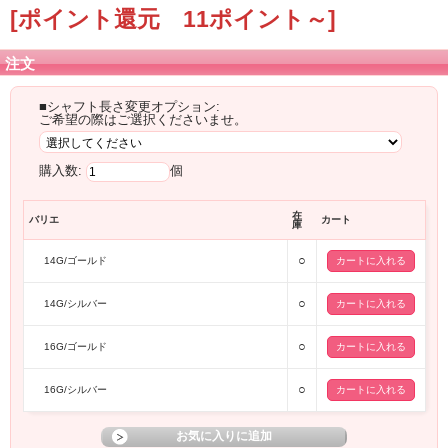
[ポイント還元 11ポイント～]
注文
■シャフト長さ変更オプション:
ご希望の際はご選択くださいませ。
購入数:
個
在
バリエ
カート
庫
○
14G/ゴールド
○
14G/シルバー
○
16G/ゴールド
○
16G/シルバー