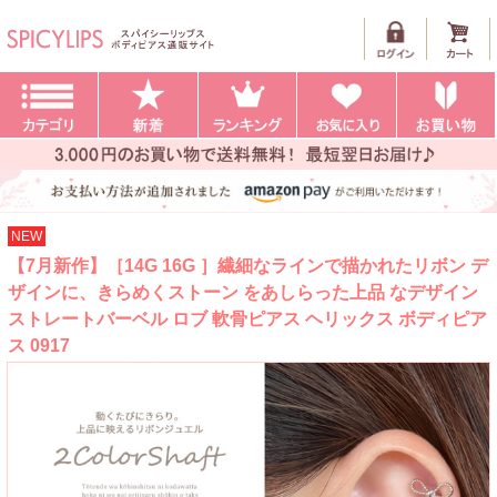
NEW
【7月新作】［14G 16G ］繊細なラインで描かれたリボン デ
ザインに、きらめくストーン をあしらった上品 なデザイン
ストレートバーベル ロブ 軟骨ピアス ヘリックス ボディピア
ス 0917