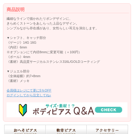
商品説明
繊細なラインで描かれたリボンデザインに、
きらめくストーンをあしらった上品なデザイン。
シンプルながら存在感があり、女性らしい耳元を演出します。
▼シャフト、キャッチ部分
《ゲージ》14G 16G
《内径》6mm
※オプションにて内径8mmに変更可能（＋100円）
《ボール》4mm
《素材》高品質サージカルステンレス316L/GOLDコーティング
▼ジュエル部分
《全体縦横》約7×8mm
《素材》メッキ
会員様はレジにて更に5％OFF
ログインしてから注文してね♪