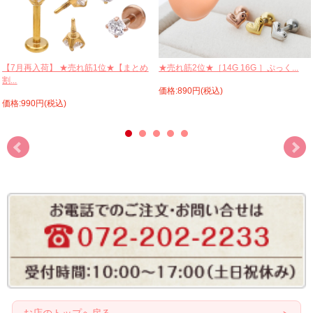
【7月再入荷】 ★売れ筋1位★【まとめ
★売れ筋2位★［14G 16G ］ぷっく...
割...
価格:890円(税込)
価格:990円(税込)