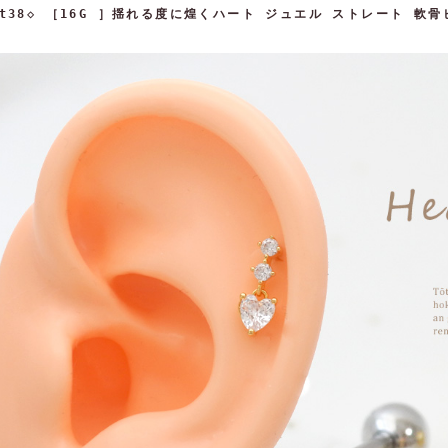
st38◇ ［16G ］揺れる度に煌くハート ジュエル ストレート 軟骨