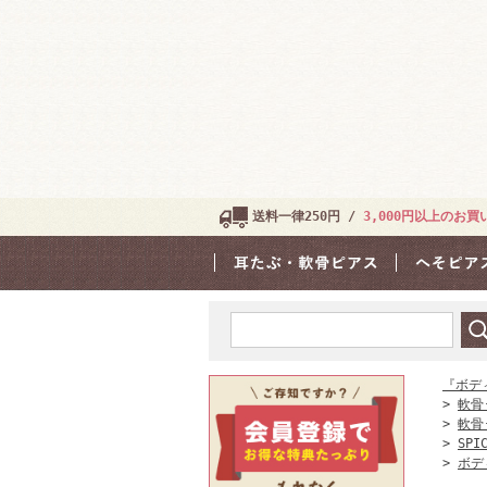
送料一律250円 /
3,000円以上のお
『ボデ
>
軟骨
>
軟骨
>
SPI
>
ボデ