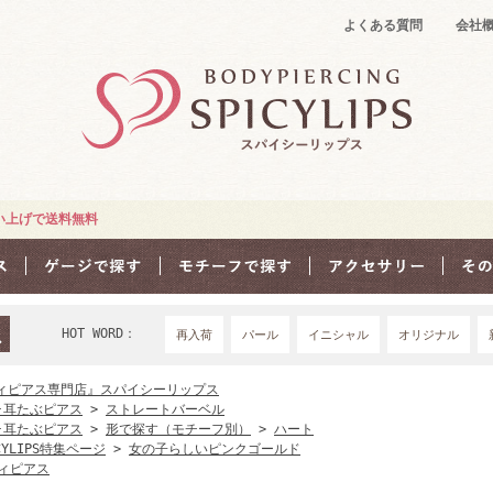
よくある質問
会社
買い上げで送料無料
HOT WORD：
再入荷
パール
イニシャル
オリジナル
18Ｇ
16G
1
ィピアス専門店』スパイシーリップス
･耳たぶピアス
>
ストレートバーベル
･耳たぶピアス
>
形で探す（モチーフ別）
>
ハート
CYLIPS特集ページ
>
女の子らしいピンクゴールド
ィピアス