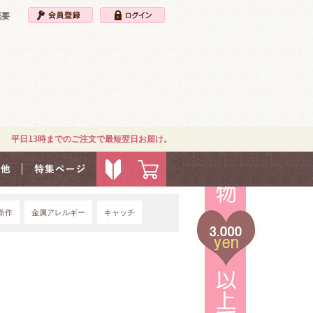
概要
平日13時までのご注文で最短翌日お届け。
新作
金属アレルギー
キャッチ
4G