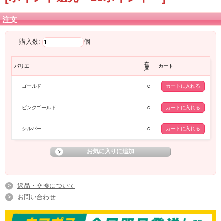
注文
購入数:
個
在
バリエ
カート
庫
○
ゴールド
○
ピンクゴールド
○
シルバー
返品・交換について
お問い合わせ