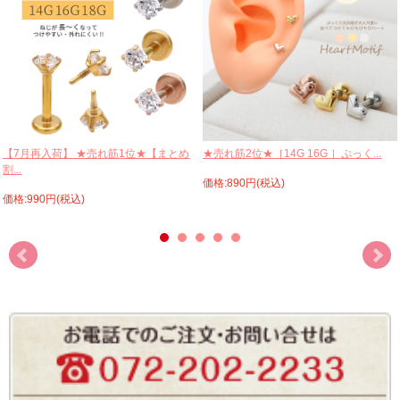
【7月再入荷】 ★売れ筋1位★【まとめ
★売れ筋2位★［14G 16G ］ぷっく...
割...
価格:890円(税込)
価格:990円(税込)