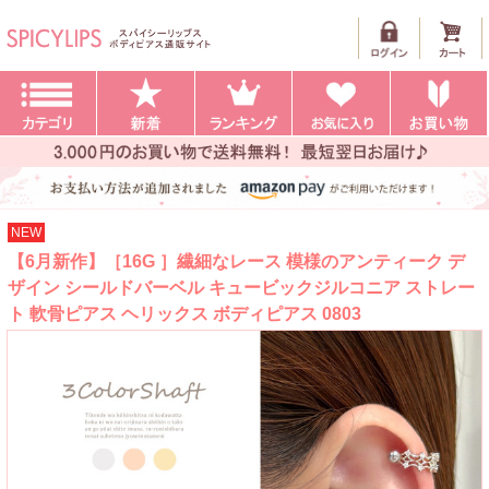
NEW
【6月新作】［16G ］繊細なレース 模様のアンティーク デ
ザイン シールドバーベル キュービックジルコニア ストレー
ト 軟骨ピアス ヘリックス ボディピアス 0803