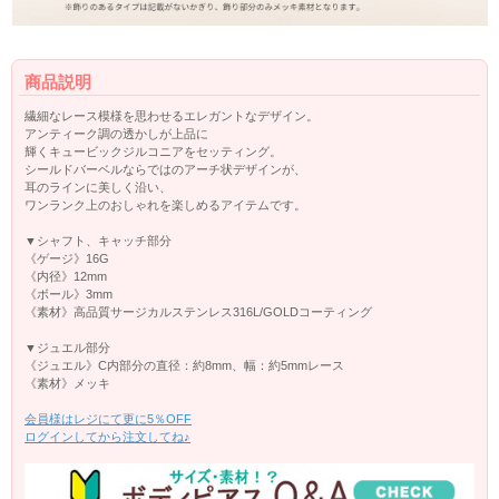
商品説明
繊細なレース模様を思わせるエレガントなデザイン。
アンティーク調の透かしが上品に
輝くキュービックジルコニアをセッティング。
シールドバーベルならではのアーチ状デザインが、
耳のラインに美しく沿い、
ワンランク上のおしゃれを楽しめるアイテムです。
▼シャフト、キャッチ部分
《ゲージ》16G
《内径》12mm
《ボール》3mm
《素材》高品質サージカルステンレス316L/GOLDコーティング
▼ジュエル部分
《ジュエル》C内部分の直径：約8mm、幅：約5mmレース
《素材》メッキ
会員様はレジにて更に5％OFF
ログインしてから注文してね♪