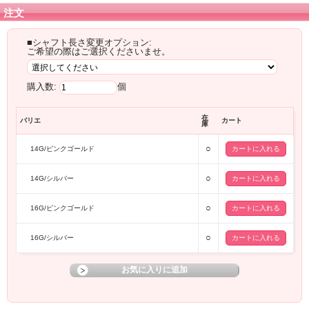
注文
■シャフト長さ変更オプション:
ご希望の際はご選択くださいませ。
購入数:
個
在
バリエ
カート
庫
○
14G/ピンクゴールド
○
14G/シルバー
○
16G/ピンクゴールド
○
16G/シルバー