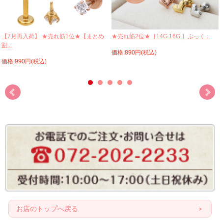
【7月再入荷】 ★売れ筋1位★【まとめ
★売れ筋2位★［14G 16G ］ぷっく...
割...
価格:890円(税込)
価格:990円(税込)
お店のトップへ戻る