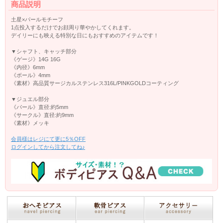
商品説明
土星×パールモチーフ
1点投入するだけでお顔周り華やかしてくれます。
デイリーにも映える特別な日にもおすすめのアイテムです！
▼シャフト、キャッチ部分
《ゲージ》14G 16G
《内径》6mm
《ボール》4mm
《素材》高品質サージカルステンレス316L/PINKGOLDコーティング
▼ジュエル部分
《パール》直径:約5mm
《サークル》直径:約9mm
《素材》メッキ
会員様はレジにて更に5％OFF
ログインしてから注文してね♪