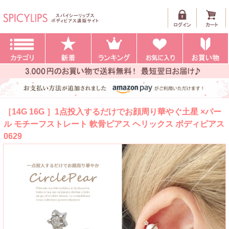
［14G 16G ］1点投入するだけでお顔周り華やぐ土星 ×パー
ル モチーフストレート 軟骨ピアス ヘリックス ボディピアス
0629