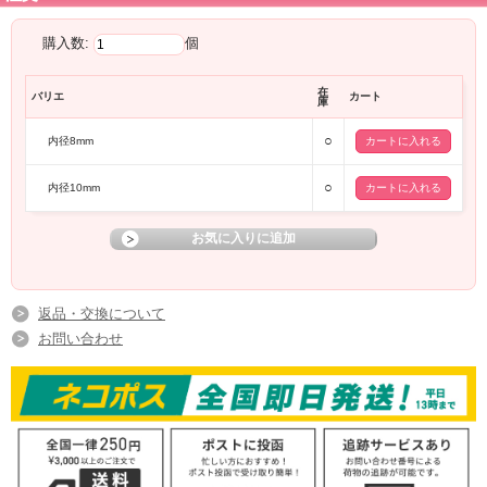
購入数:
個
在
バリエ
カート
庫
○
内径8mm
○
内径10mm
返品・交換について
お問い合わせ