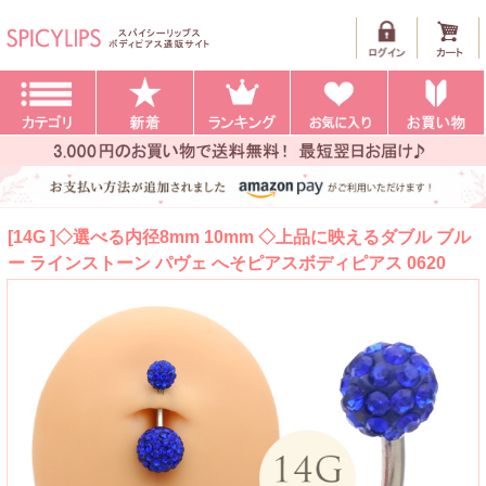
[14G ]◇選べる内径8mm 10mm ◇上品に映えるダブル ブル
ー ラインストーン パヴェ へそピアスボディピアス 0620