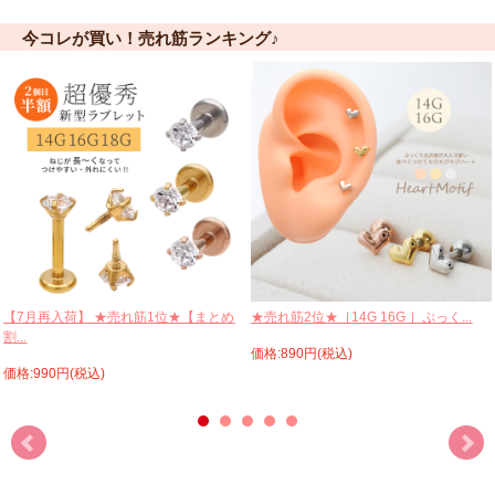
今コレが買い！売れ筋ランキング♪
【7月再入荷】 ★売れ筋1位★【まとめ
★売れ筋2位★［14G 16G ］ぷっく...
割...
価格:890円(税込)
価格:990円(税込)