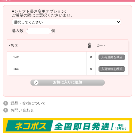
■シャフト長さ変更オプション:
ご希望の際はご選択くださいませ。
購入数:
個
在
バリエ
カート
庫
×
14G
入荷連絡を希望
×
16G
入荷連絡を希望
返品・交換について
お問い合わせ