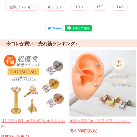
金属アレルギー
キャッチ
18Ｇ
16G
14G
今コレが買い！売れ筋ランキング♪
【7月再入荷】 ★売れ筋1位★【まとめ
★売れ筋2位★［14G 16G ］ぷっく...
割...
価格:890円(税込)
価格:990円(税込)