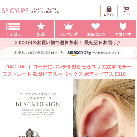
［14G 16G ］コーデにパンチを効かせるユリの紋章 モチー
フストレート 軟骨ピアス ヘリックス ボディピアス 0510