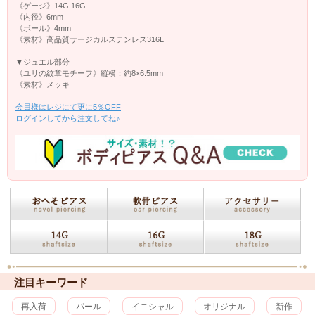
《ゲージ》14G 16G
《内径》6mm
《ボール》4mm
《素材》高品質サージカルステンレス316L
▼ジュエル部分
《ユリの紋章モチーフ》縦横：約8×6.5mm
《素材》メッキ
会員様はレジにて更に5％OFF
ログインしてから注文してね♪
注目キーワード
再入荷
パール
イニシャル
オリジナル
新作