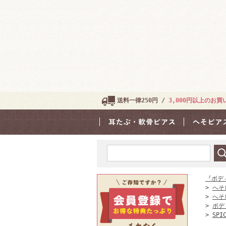
送料一律250円 /
3,000円以上のお
『ボデ
>
へそ
>
へそ
>
ボデ
>
SPI