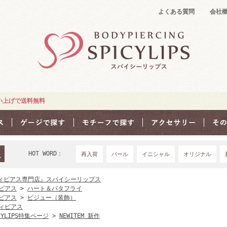
よくある質問
会社
買い上げで送料無料
HOT WORD：
再入荷
パール
イニシャル
オリジナル
18Ｇ
16G
1
ィピアス専門店』スパイシーリップス
ピアス
>
ハート＆バタフライ
ピアス
>
ビジュー（装飾）
ィピアス
CYLIPS特集ページ
>
NEWITEM 新作