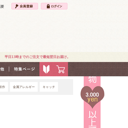
概要
平日13時までのご注文で最短翌日お届け。
新作
金属アレルギー
キャッチ
4G