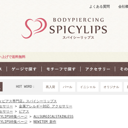
よくある質問
会社
買い上げで送料無料
HOT WORD：
再入荷
パール
イニシャル
オリジナル
18Ｇ
16G
1
ィピアス専門店』スパイシーリップス
セサリー
>
金属アレルギー対応 アクセサリー
セサリー
>
ピアス
CYLIPS特集ページ
>
ALLSURGICALSTAINLESS
CYLIPS特集ページ
>
NEWITEM 新作