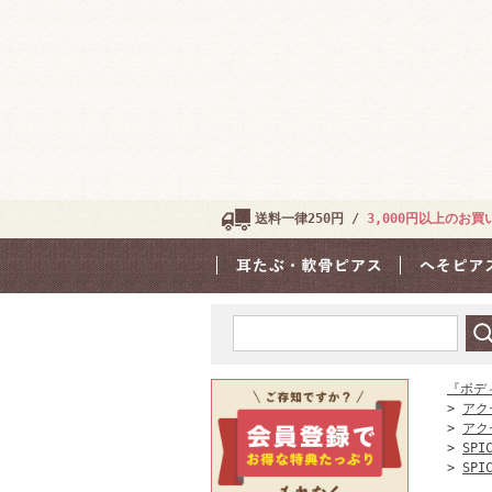
送料一律250円 /
3,000円以上のお
『ボデ
>
アク
>
アク
>
SPI
>
SPI