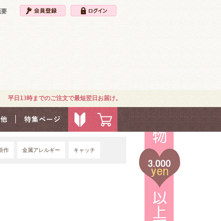
概要
平日13時までのご注文で最短翌日お届け。
新作
金属アレルギー
キャッチ
4G