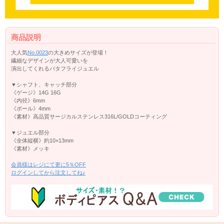
商品説明
大人気
No.0023
の大きめサイズが登場！
繊細なデザインが大人可愛いを
演出してくれるバタフライジュエル
▼シャフト、キャッチ部分
《ゲージ》14G 16G
《内径》6mm
《ボール》4mm
《素材》高品質サージカルステンレス316L/GOLDコーティング
▼ジュエル部分
《全体縦横》約10×13mm
《素材》メッキ
会員様はレジにて更に5％OFF
ログインしてから注文してね♪