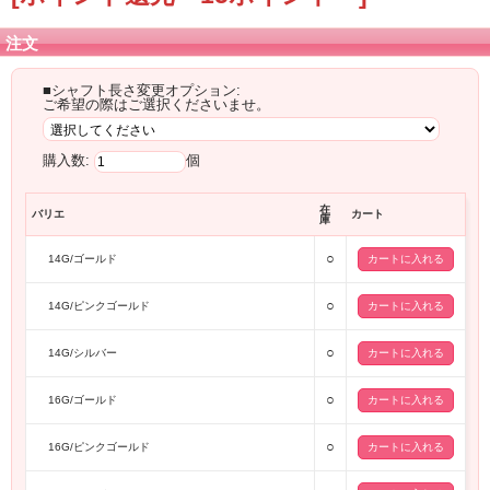
注文
■シャフト長さ変更オプション:
ご希望の際はご選択くださいませ。
購入数:
個
在
バリエ
カート
庫
○
14G/ゴールド
○
14G/ピンクゴールド
○
14G/シルバー
○
16G/ゴールド
○
16G/ピンクゴールド