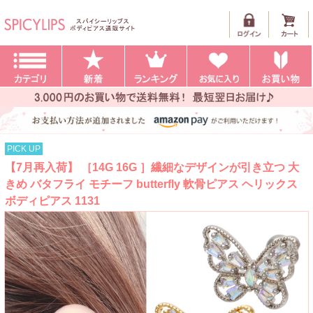
PICK UP
【7月再入荷】 ［14G 16G ］繊細なデザインが引き立つ 大
きめ バタフライ モチーフ butterfly 軟骨ピアス ヘリックス
ボディピアス 1131