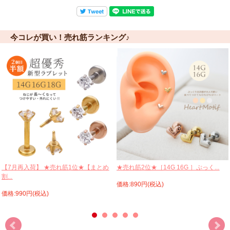
今コレが買い！売れ筋ランキング♪
【7月再入荷】 ★売れ筋1位★【まとめ
★売れ筋2位★［14G 16G ］ぷっく...
割...
価格:890円(税込)
価格:990円(税込)