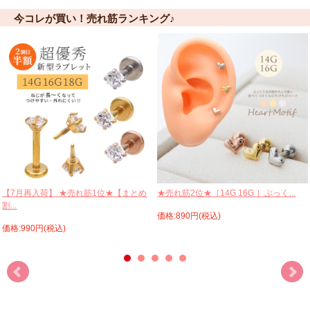
今コレが買い！売れ筋ランキング♪
【7月再入荷】 ★売れ筋1位★【まとめ
★売れ筋2位★［14G 16G ］ぷっく...
割...
価格:890円(税込)
価格:990円(税込)