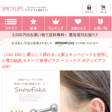
［14G 16G ］愛らしく揺れる♪上質なキュービックを使用し
た雪の結晶 モチーフ 軟骨ピアス ヘリックス ボディピアス
1087