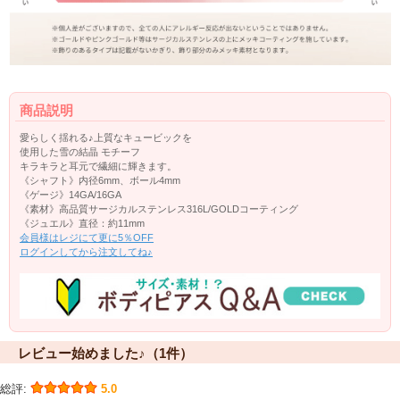
商品説明
愛らしく揺れる♪上質なキュービックを
使用した雪の結晶 モチーフ
キラキラと耳元で繊細に輝きます。
《シャフト》内径6mm、ボール4mm
《ゲージ》14GA/16GA
《素材》高品質サージカルステンレス316L/GOLDコーティング
《ジュエル》直径：約11mm
会員様はレジにて更に5％OFF
ログインしてから注文してね♪
レビュー始めました♪（1件）
総評:
5.0