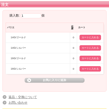
注文
購入数:
個
在
バリエ
カート
庫
○
14G/ゴールド
○
14G/シルバー
○
16G/ゴールド
○
16G/シルバー
返品・交換について
お問い合わせ