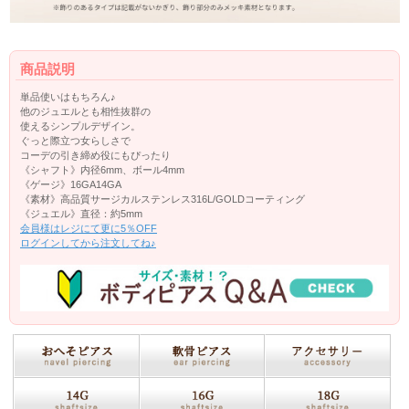
商品説明
単品使いはもちろん♪
他のジュエルとも相性抜群の
使えるシンプルデザイン。
ぐっと際立つ女らしさで
コーデの引き締め役にもぴったり
《シャフト》内径6mm、ボール4mm
《ゲージ》16GA14GA
《素材》高品質サージカルステンレス316L/GOLDコーティング
《ジュエル》直径：約5mm
会員様はレジにて更に5％OFF
ログインしてから注文してね♪