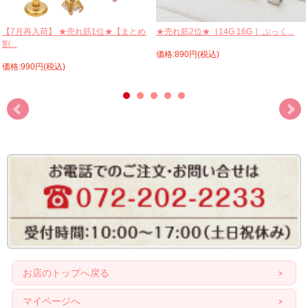
【7月再入荷】 ★売れ筋1位★【まとめ
★売れ筋2位★［14G 16G ］ぷっく...
割...
価格:890円(税込)
価格:990円(税込)
お店のトップへ戻る
マイページへ