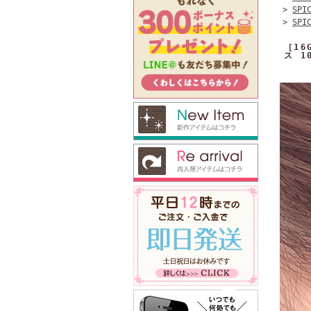
>
SPI
>
SPI
［1
ス 1