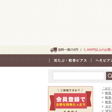
送料一律250円 /
3,000円以上のお
『ボデ
>
軟骨
>
軟骨
>
軟骨
>
ボデ
>
SPI