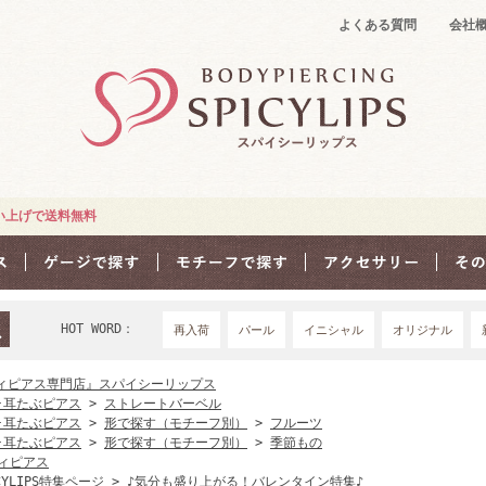
よくある質問
会社
買い上げで送料無料
HOT WORD：
再入荷
パール
イニシャル
オリジナル
18Ｇ
16G
1
ィピアス専門店』スパイシーリップス
･耳たぶピアス
>
ストレートバーベル
･耳たぶピアス
>
形で探す（モチーフ別）
>
フルーツ
･耳たぶピアス
>
形で探す（モチーフ別）
>
季節もの
ィピアス
CYLIPS特集ページ
>
♪気分も盛り上がる！バレンタイン特集♪