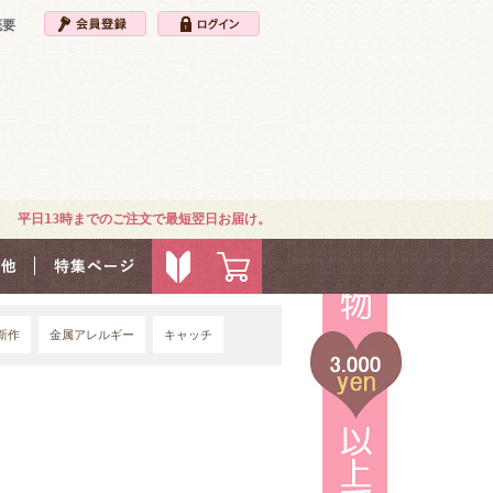
概要
平日13時までのご注文で最短翌日お届け。
新作
金属アレルギー
キャッチ
4G