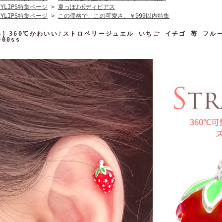
CYLIPS特集ページ
>
夏っぽ♪ボディピアス
CYLIPS特集ページ
>
この価格で、この可愛さ。￥999以内特集
6G］360℃かわいい♪ストロベリージュエル いちご イチゴ 苺 フ
000ss