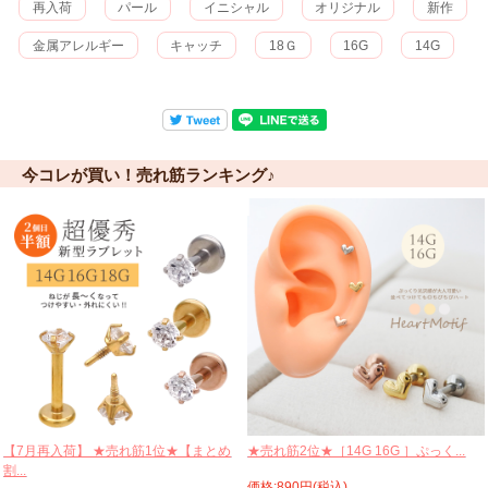
再入荷
パール
イニシャル
オリジナル
新作
金属アレルギー
キャッチ
18Ｇ
16G
14G
今コレが買い！売れ筋ランキング♪
【7月再入荷】 ★売れ筋1位★【まとめ
★売れ筋2位★［14G 16G ］ぷっく...
割...
価格:890円(税込)