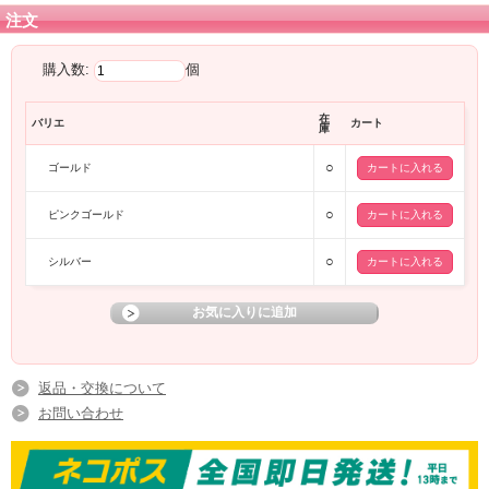
注文
購入数:
個
在
バリエ
カート
庫
○
ゴールド
○
ピンクゴールド
○
シルバー
返品・交換について
お問い合わせ