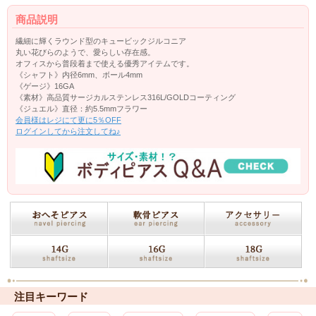
商品説明
繊細に輝くラウンド型のキュービックジルコニア
丸い花びらのようで、愛らしい存在感。
オフィスから普段着まで使える優秀アイテムです。
《シャフト》内径6mm、ボール4mm
《ゲージ》16GA
《素材》高品質サージカルステンレス316L/GOLDコーティング
《ジュエル》直径：約5.5mmフラワー
会員様はレジにて更に5％OFF
ログインしてから注文してね♪
注目キーワード