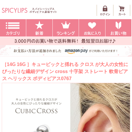
［14G 16G ］キュービックと揺れる クロス が大人の女性に
ぴったりな繊細デザイン cross 十字架 ストレート 軟骨ピア
ス ヘリックス ボディピアス0767