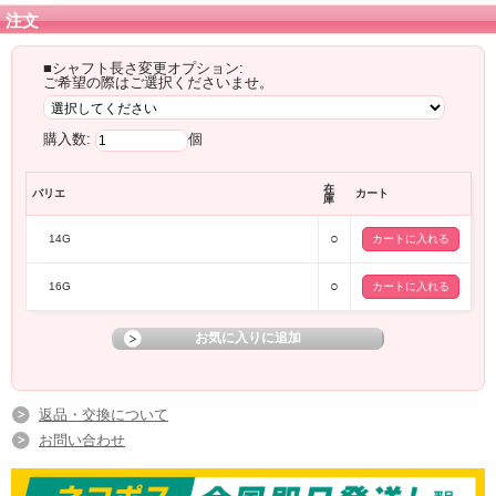
注文
■シャフト長さ変更オプション:
ご希望の際はご選択くださいませ。
購入数:
個
在
バリエ
カート
庫
○
14G
○
16G
返品・交換について
お問い合わせ