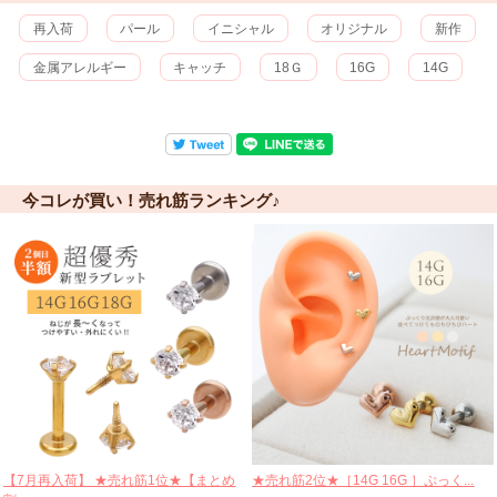
再入荷
パール
イニシャル
オリジナル
新作
金属アレルギー
キャッチ
18Ｇ
16G
14G
今コレが買い！売れ筋ランキング♪
【7月再入荷】 ★売れ筋1位★【まとめ
★売れ筋2位★［14G 16G ］ぷっく...