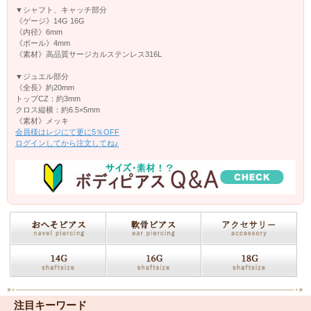
▼シャフト、キャッチ部分
《ゲージ》14G 16G
《内径》6mm
《ボール》4mm
《素材》高品質サージカルステンレス316L
▼ジュエル部分
《全長》約20mm
トップCZ：約3mm
クロス縦横：約6.5×5mm
《素材》メッキ
会員様はレジにて更に5％OFF
ログインしてから注文してね♪
注目キーワード