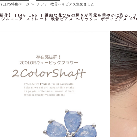
CYLIPS特集ページ
>
フラワー軟骨へそピアス集めました
新作】［14G 16G ］繊細な花びらの輝きが耳元を華やかに彩る、フラ
クジルコニア ストレート 軟骨ピアス ヘリックス ボディピアス 07