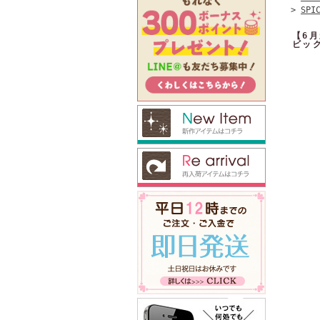
>
SPI
【6月
ビッ