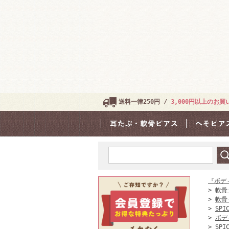
送料一律250円 /
3,000円以上のお
『ボデ
>
軟骨
>
軟骨
>
SPI
>
ボデ
>
SPI