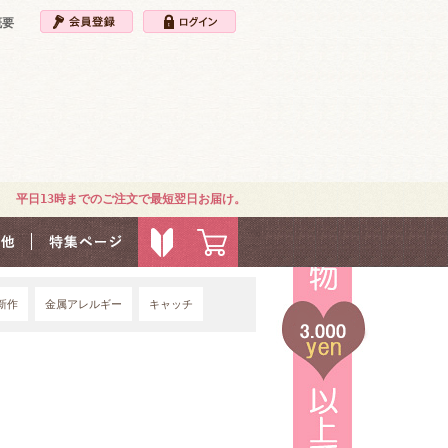
概要
平日13時までのご注文で最短翌日お届け。
新作
金属アレルギー
キャッチ
4G