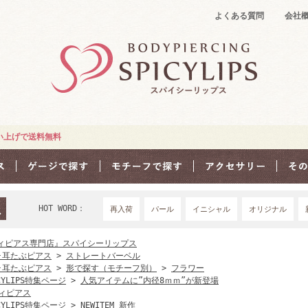
よくある質問
会社
買い上げで送料無料
HOT WORD：
再入荷
パール
イニシャル
オリジナル
18Ｇ
16G
1
ィピアス専門店』スパイシーリップス
･耳たぶピアス
>
ストレートバーベル
･耳たぶピアス
>
形で探す（モチーフ別）
>
フラワー
CYLIPS特集ページ
>
人気アイテムに”内径8ｍｍ”が新登場
ィピアス
CYLIPS特集ページ
>
NEWITEM 新作