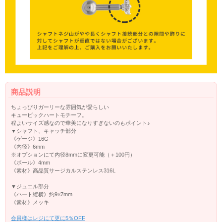
商品説明
ちょっぴりガーリーな雰囲気が愛らしい
キュービックハートモチーフ。
程よいサイズ感なので華美になりすぎないのもポイント♪
▼シャフト、キャッチ部分
《ゲージ》16G
《内径》6mm
※オプションにて内径8mmに変更可能（＋100円）
《ボール》4mm
《素材》高品質サージカルステンレス316L
▼ジュエル部分
《ハート縦横》約9×7mm
《素材》メッキ
会員様はレジにて更に5％OFF