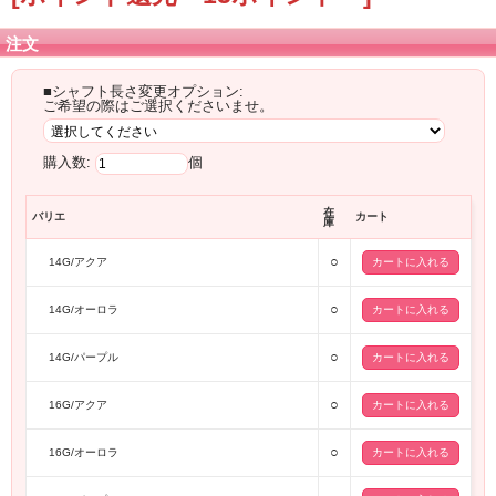
注文
■シャフト長さ変更オプション:
ご希望の際はご選択くださいませ。
購入数:
個
在
バリエ
カート
庫
○
14G/アクア
○
14G/オーロラ
○
14G/パープル
○
16G/アクア
○
16G/オーロラ