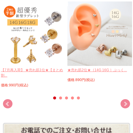
【7月再入荷】 ★売れ筋1位★【まとめ
★売れ筋2位★［14G 16G ］ぷっく...
割...
価格:890円(税込)
価格:990円(税込)