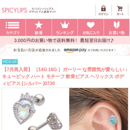
PICK UP
【7月再入荷】 ［14G 16G ］ガーリー な雰囲気が愛らしい ♪
キュービック ハート モチーフ 軟骨ピアス ヘリックス ボデ
ィピアス [シルバー ]0730