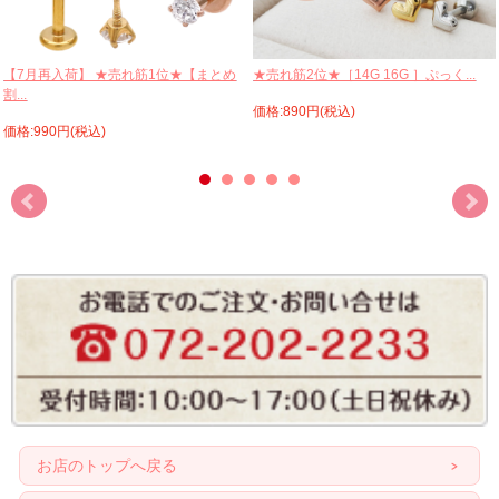
【7月再入荷】 ★売れ筋1位★【まとめ
★売れ筋2位★［14G 16G ］ぷっく...
割...
価格:890円(税込)
価格:990円(税込)
お店のトップへ戻る