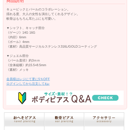
商品説明
キュービックとパールのコラボレーション。
揺れる度、大人の女性を演出してくれるデザイン。
軟骨はもちろん耳たぶにも可愛い。
▼シャフト、キャッチ部分
《ゲージ》14G 16G
《内径》6mm
《ボール》4mm
《素材》高品質サージカルステンレス316L/GOLDコーティング
▼ジュエル部分
《パール直径》約3ｍｍ
《全体縦横》約15.5×8.5mm
《素材》メッキ
会員様はレジにて更に5％OFF
ログインしてから注文してね♪