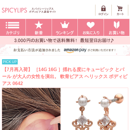
PICK UP
【7月再入荷】 ［14G 16G ］揺れる度にキュービック とパ
ール が大人の女性を演出。 軟骨ピアス ヘリックス ボディピ
アス 0642