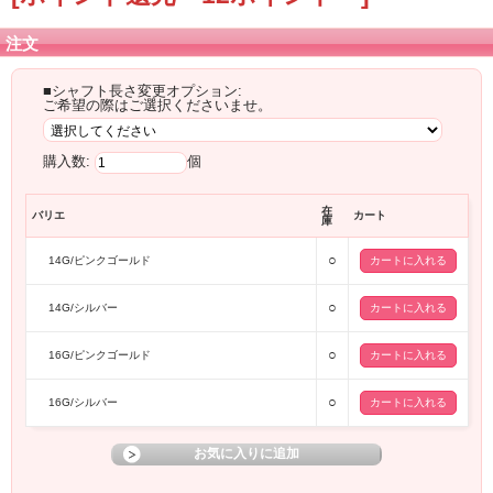
注文
■シャフト長さ変更オプション:
ご希望の際はご選択くださいませ。
購入数:
個
在
バリエ
カート
庫
○
14G/ピンクゴールド
○
14G/シルバー
○
16G/ピンクゴールド
○
16G/シルバー