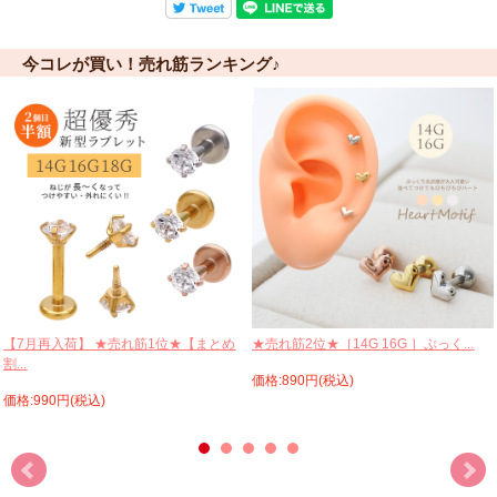
今コレが買い！売れ筋ランキング♪
【7月再入荷】 ★売れ筋1位★【まとめ
★売れ筋2位★［14G 16G ］ぷっく...
割...
価格:890円(税込)
価格:990円(税込)