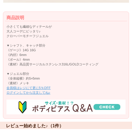
商品説明
小さくても繊細なディテールが
大人コーデにピッタリ♪
クローバーモチーフジュエル
▼シャフト、キャッチ部分
《ゲージ》14G 16G
《内径》6mm
《ボール》4mm
《素材》高品質サージカルステンレス316L/GOLDコーティング
▼ジュエル部分
《全体縦横》約5×5mm
《素材》メッキ
会員様はレジにて更に5％OFF
ログインしてから注文してね♪
レビュー始めました♪（1件）