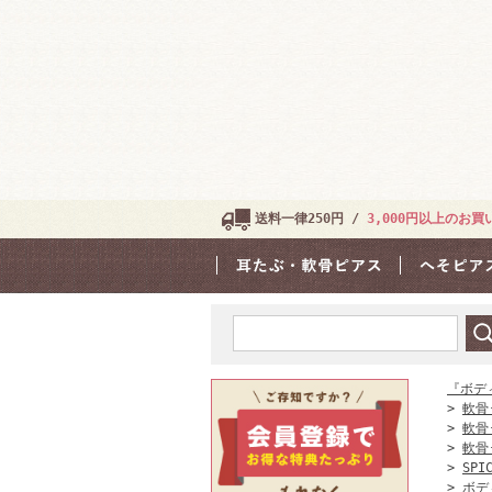
送料一律250円 /
3,000円以上のお
『ボデ
>
軟骨
>
軟骨
>
軟骨
>
SPI
>
ボデ