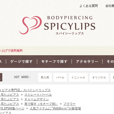
よくある質問
会社
買い上げで送料無料
HOT WORD：
再入荷
パール
イニシャル
オリジナル
18Ｇ
16G
1
ィピアス専門店』スパイシーリップス
･耳たぶピアス
>
ストレートバーベル
･耳たぶピアス
>
チャームデザイン
･耳たぶピアス
>
形で探す（モチーフ別）
>
フラワー
CYLIPS特集ページ
>
人気アイテムに”内径8ｍｍ”が新登場
ィピアス