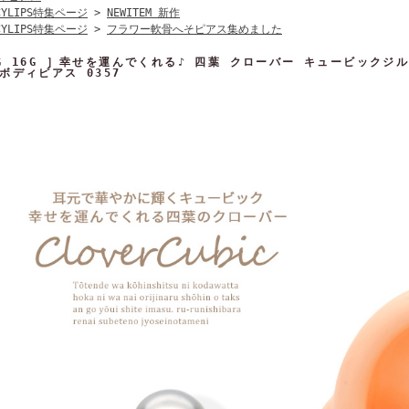
CYLIPS特集ページ
>
NEWITEM 新作
CYLIPS特集ページ
>
フラワー軟骨へそピアス集めました
4G 16G ］幸せを運んでくれる♪ 四葉 クローバー キュービックジ
ボディピアス 0357