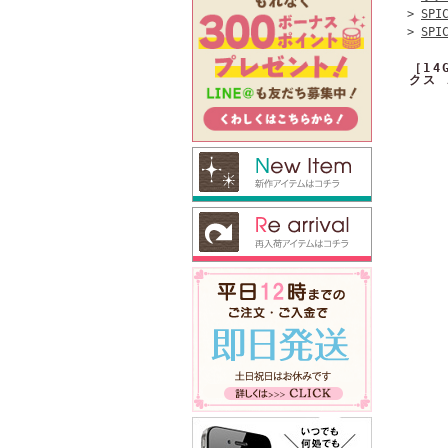
>
SPI
>
SPI
［1
クス 