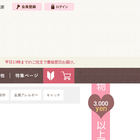
概要
平日13時までのご注文で最短翌日お届け。
新作
金属アレルギー
キャッチ
4G