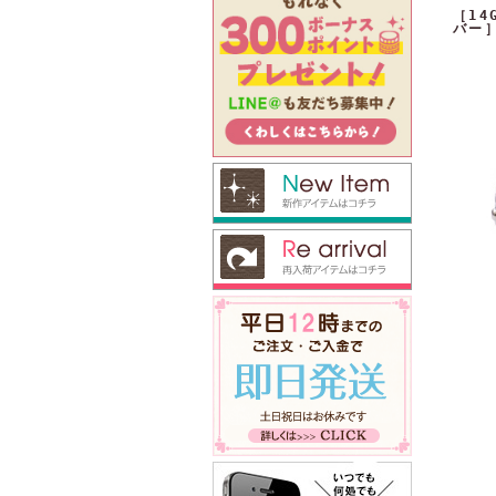
［1
バー］