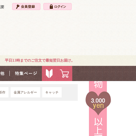
概要
平日13時までのご注文で最短翌日お届け。
新作
金属アレルギー
キャッチ
4G