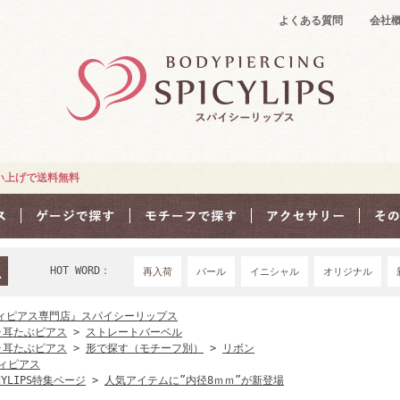
よくある質問
会社
買い上げで送料無料
HOT WORD：
再入荷
パール
イニシャル
オリジナル
18Ｇ
16G
1
ィピアス専門店』スパイシーリップス
･耳たぶピアス
>
ストレートバーベル
･耳たぶピアス
>
形で探す（モチーフ別）
>
リボン
ィピアス
CYLIPS特集ページ
>
人気アイテムに”内径8ｍｍ”が新登場