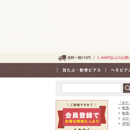
送料一律250円 /
3,000円以上のお
『ボデ
>
軟骨
>
軟骨
>
ボデ
>
SPI