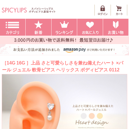
［14G 16G ］上品 さと可愛らしさを兼ね備えたハート ×パ
ール ジュエル 軟骨ピアス ヘリックス ボディピアス 0112