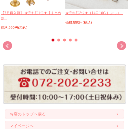
【7月再入荷】 ★売れ筋1位★【まとめ
★売れ筋2位★［14G 16G ］ぷっく...
割...
価格:890円(税込)
価格:990円(税込)
お店のトップへ戻る
マイページへ