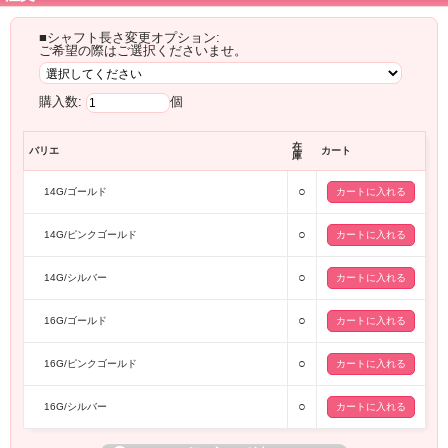
■シャフト長さ変更オプション:
ご希望の際はご選択くださいませ。
購入数:
個
在
バリエ
カート
庫
○
14G/ゴールド
○
14G/ピンクゴールド
○
14G/シルバー
○
16G/ゴールド
○
16G/ピンクゴールド
○
16G/シルバー