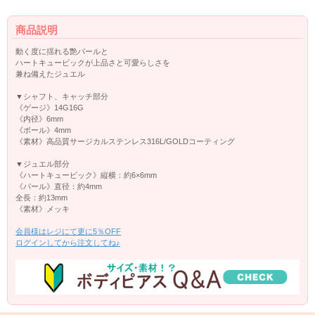
商品説明
動く度に揺れる艶パールと
ハートキュービックが上品さと可愛らしさを
兼ね備えたジュエル
▼シャフト、キャッチ部分
《ゲージ》14G16G
《内径》6mm
《ボール》4mm
《素材》高品質サージカルステンレス316L/GOLDコーティング
▼ジュエル部分
《ハートキュービック》縦横：約6×6mm
《パール》直径：約4mm
全長：約13mm
《素材》メッキ
会員様はレジにて更に5％OFF
ログインしてから注文してね♪