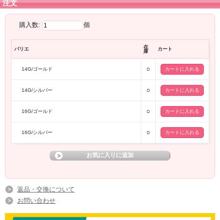
注文
購入数:
個
在
バリエ
カート
庫
○
14G/ゴールド
○
14G/シルバー
○
16G/ゴールド
○
16G/シルバー
返品・交換について
お問い合わせ