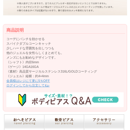
商品説明
コーデにパンチを効かせる
スパイクダブルコーンキャッチ
少しハードな雰囲気を出しつつも
他のジュエルを女性らしくまとめても。
メンズにもお勧めなデザインです。
《シャフト》内径6mm
《ゲージ》14GA16GA
《素材》高品質サージカルステンレス316L/GOLDコーティング
《ジュエル》縦横：約4×4mm
会員様はレジにて更に5％OFF
ログインしてから注文してね♪