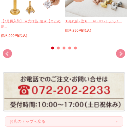
【7月再入荷】 ★売れ筋1位★【まとめ
★売れ筋2位★［14G 16G ］ぷっく...
割...
価格:890円(税込)
価格:990円(税込)
お店のトップへ戻る