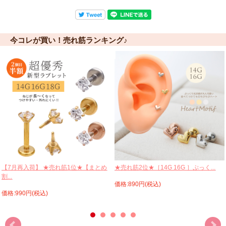
今コレが買い！売れ筋ランキング♪
【7月再入荷】 ★売れ筋1位★【まとめ
★売れ筋2位★［14G 16G ］ぷっく...
割...
価格:890円(税込)
価格:990円(税込)