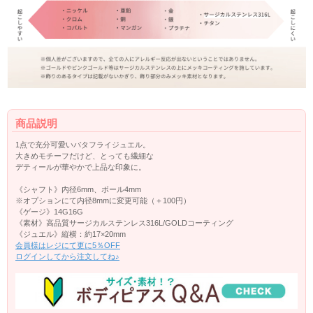
商品説明
1点で充分可愛いバタフライジュエル。
大きめモチーフだけど、とっても繊細な
デティールが華やかで上品な印象に。
《シャフト》内径6mm、ボール4mm
※オプションにて内径8mmに変更可能（＋100円）
《ゲージ》14G16G
《素材》高品質サージカルステンレス316L/GOLDコーティング
《ジュエル》縦横：約17×20mm
会員様はレジにて更に5％OFF
ログインしてから注文してね♪