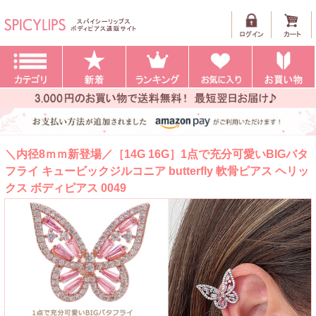
＼内径8ｍｍ新登場／［14G 16G］1点で充分可愛いBIGバタ
フライ キュービックジルコニア butterfly 軟骨ピアス ヘリッ
クス ボディピアス 0049