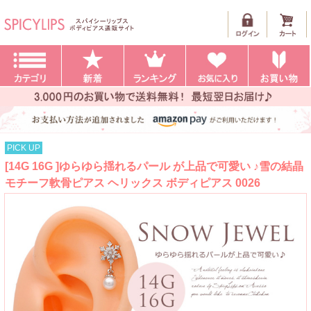
PICK UP
[14G 16G ]ゆらゆら揺れるパール が上品で可愛い ♪雪の結晶
モチーフ軟骨ピアス ヘリックス ボディピアス 0026