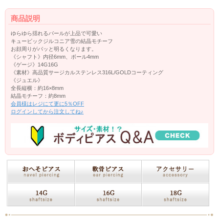
商品説明
ゆらゆら揺れるパールが上品で可愛い
キュービックジルコニア雪の結晶モチーフ
お顔周りがパッと明るくなります。
《シャフト》内径6mm、ボール4mm
《ゲージ》14G16G
《素材》高品質サージカルステンレス316L/GOLDコーティング
《ジュエル》
全長縦横：約16×8mm
結晶モチーフ：約8mm
会員様はレジにて更に5％OFF
ログインしてから注文してね♪