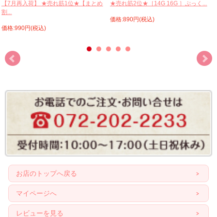
【7月再入荷】 ★売れ筋1位★【まとめ
★売れ筋2位★［14G 16G ］ぷっく...
割...
価格:890円(税込)
価格:990円(税込)
お店のトップへ戻る
マイページへ
レビューを見る