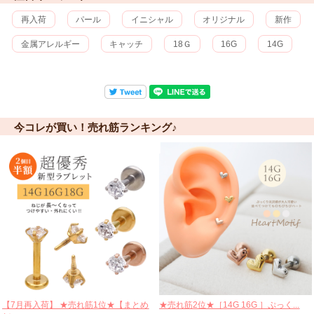
再入荷
パール
イニシャル
オリジナル
新作
金属アレルギー
キャッチ
18Ｇ
16G
14G
今コレが買い！売れ筋ランキング♪
【7月再入荷】 ★売れ筋1位★【まとめ
★売れ筋2位★［14G 16G ］ぷっく...