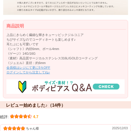
商品説明
上品にきらめく繊細な輝きキューッビックジルコニア
ちびサイズなのでコーディネートも楽しめます♪
耳たぶにも可愛いです
《シャフト》内径6mm、ボール4mm
《ゲージ》14G/16G
《素材》高品質サージカルステンレス316L/GOLDコーティング
《ジュエル》直径：約6mm
会員様はレジにて更に5％OFF
ログインしてから注文してね♪
レビュー始めました♪（14件）
総評:
4.7
2025/12/03
ちゃん様