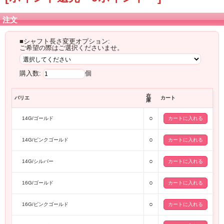
注文
■シャフト長さ変更オプション:
ご希望の際はご選択くださいませ。
購入数:
個
在
バリエ
カート
庫
○
14G/ゴールド
○
14G/ピンクゴールド
○
14G/シルバー
○
16G/ゴールド
○
16G/ピンクゴールド