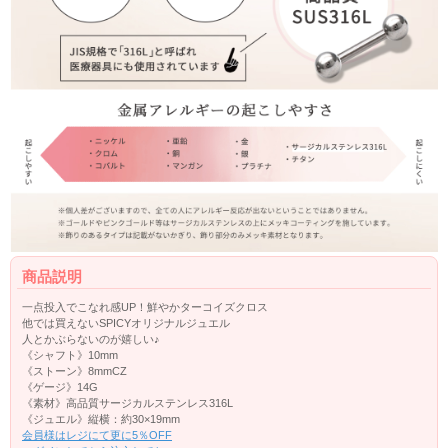
商品説明
一点投入でこなれ感UP！鮮やかターコイズクロス
他では買えないSPICYオリジナルジュエル
人とかぶらないのが嬉しい♪
《シャフト》10mm
《ストーン》8mmCZ
《ゲージ》14G
《素材》高品質サージカルステンレス316L
《ジュエル》縦横：約30×19mm
会員様はレジにて更に5％OFF