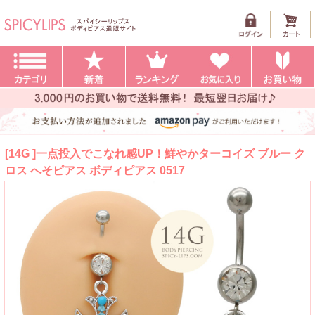
[14G ]一点投入でこなれ感UP！鮮やかターコイズ ブルー ク
ロス へそピアス ボディピアス 0517