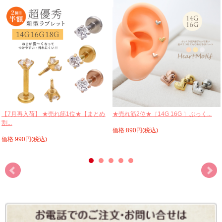
【7月再入荷】 ★売れ筋1位★【まとめ
★売れ筋2位★［14G 16G ］ぷっく...
割...
価格:890円(税込)
価格:990円(税込)