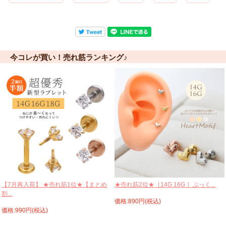
今コレが買い！売れ筋ランキング♪
【7月再入荷】 ★売れ筋1位★【まとめ
★売れ筋2位★［14G 16G ］ぷっく...
割...
価格:890円(税込)
価格:990円(税込)