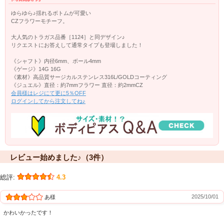
ゆらゆら♪揺れるボトムが可愛い
CZフラワーモチーフ。
大人気のトラガス品番［1124］と同デザイン♪
リクエストにお答えして通常タイプも登場しました！
《シャフト》内径6mm、ボール4mm
《ゲージ》14G 16G
《素材》高品質サージカルステンレス316L/GOLDコーティング
《ジュエル》直径：約7mmフラワー 直径：約2mmCZ
会員様はレジにて更に5％OFF
ログインしてから注文してね♪
レビュー始めました♪（3件）
総評:
4.3
2025/10/01
あ様
かわいかったです！