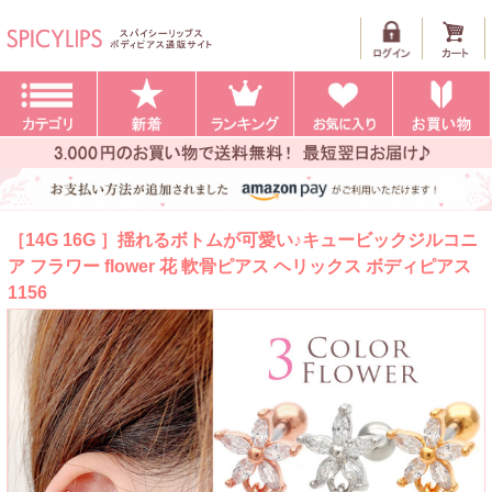
［14G 16G ］揺れるボトムが可愛い♪キュービックジルコニ
ア フラワー flower 花 軟骨ピアス ヘリックス ボディピアス
1156