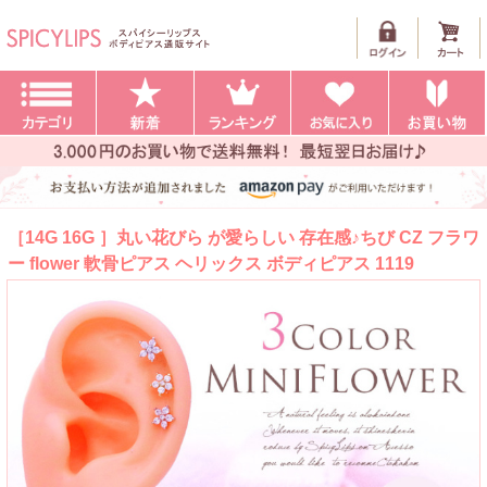
［14G 16G ］丸い花びら が愛らしい 存在感♪ちび CZ フラワ
ー flower 軟骨ピアス ヘリックス ボディピアス 1119