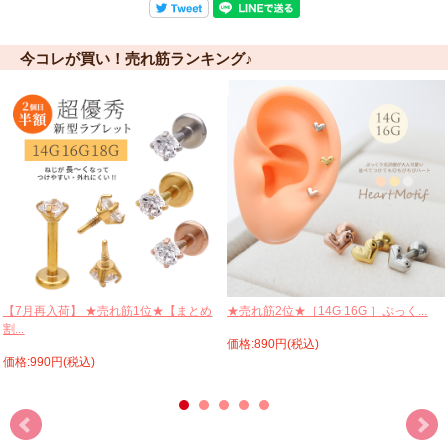
今コレが買い！売れ筋ランキング♪
【7月再入荷】 ★売れ筋1位★【まとめ
★売れ筋2位★［14G 16G ］ぷっく...
割...
価格:890円(税込)
価格:990円(税込)