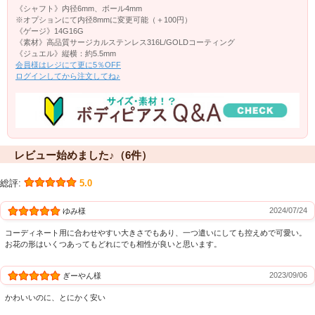
《シャフト》内径6mm、ボール4mm
※オプションにて内径8mmに変更可能（＋100円）
《ゲージ》14G16G
《素材》高品質サージカルステンレス316L/GOLDコーティング
《ジュエル》縦横：約5.5mm
会員様はレジにて更に5％OFF
ログインしてから注文してね♪
レビュー始めました♪（6件）
総評:
5.0
2024/07/24
ゆみ様
コーディネート用に合わせやすい大きさでもあり、一つ遣いにしても控えめで可愛い。
お花の形はいくつあってもどれにでも相性が良いと思います。
2023/09/06
ぎーやん様
かわいいのに、とにかく安い