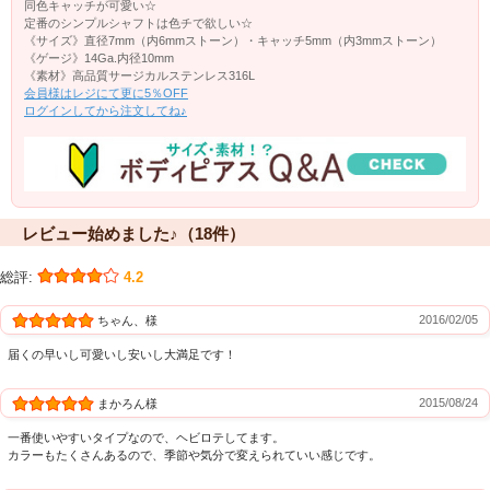
同色キャッチが可愛い☆
定番のシンプルシャフトは色チで欲しい☆
《サイズ》直径7mm（内6mmストーン）・キャッチ5mm（内3mmストーン）
《ゲージ》14Ga.内径10mm
《素材》高品質サージカルステンレス316L
会員様はレジにて更に5％OFF
ログインしてから注文してね♪
レビュー始めました♪（18件）
総評:
4.2
2016/02/05
ちゃん、様
届くの早いし可愛いし安いし大満足です！
2015/08/24
まかろん様
一番使いやすいタイプなので、ヘビロテしてます。
カラーもたくさんあるので、季節や気分で変えられていい感じです。