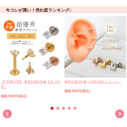
今コレが買い！売れ筋ランキング♪
【7月再入荷】 ★売れ筋1位★【まとめ
★売れ筋2位★［14G 16G ］ぷっく...
割...
価格:890円(税込)
価格:990円(税込)