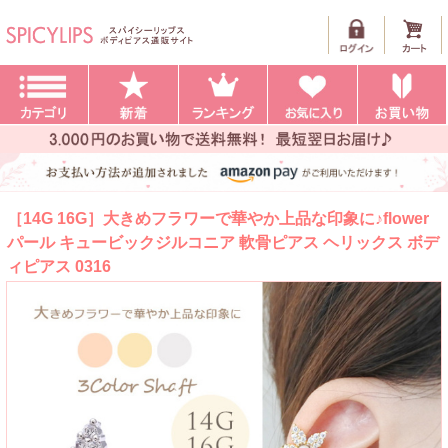
［14G 16G］大きめフラワーで華やか上品な印象に♪flower
パール キュービックジルコニア 軟骨ピアス ヘリックス ボデ
ィピアス 0316