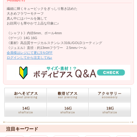
繊細に輝くキュービックをぎっしり敷き詰めた
大きめフラワーモチーフ
真ん中にはパールを施して
お顔周りも華やかで上品な印象に♪
《シャフト》内径6mm、ボール4mm
《ゲージ》14G 16G
《素材》高品質サージカルステンレス316L/GOLDコーティング
《ジュエル》直径：約13mmフラワー 2.5mmパール
会員様はレジにて更に5％OFF
ログインしてから注文してね♪
注目キーワード