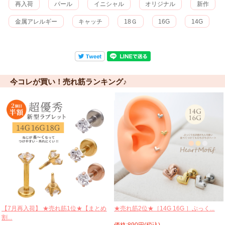
再入荷
パール
イニシャル
オリジナル
新作
金属アレルギー
キャッチ
18Ｇ
16G
14G
今コレが買い！売れ筋ランキング♪
【7月再入荷】 ★売れ筋1位★【まとめ
★売れ筋2位★［14G 16G ］ぷっく...
割...