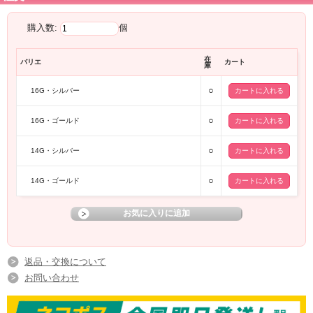
購入数:
個
在
バリエ
カート
庫
○
16G・シルバー
○
16G・ゴールド
○
14G・シルバー
○
14G・ゴールド
返品・交換について
お問い合わせ