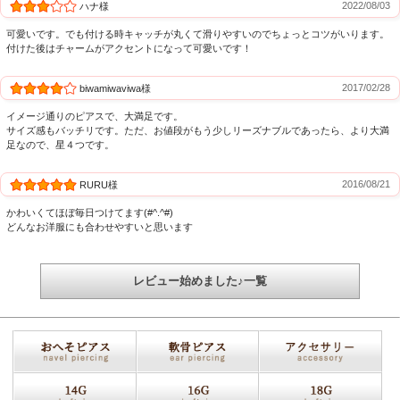
2022/08/03
ハナ様
可愛いです。でも付ける時キャッチが丸くて滑りやすいのでちょっとコツがいります。
付けた後はチャームがアクセントになって可愛いです！
2017/02/28
biwamiwaviwa様
イメージ通りのピアスで、大満足です。
サイズ感もバッチリです。ただ、お値段がもう少しリーズナブルであったら、より大満
足なので、星４つです。
2016/08/21
RURU様
かわいくてほぼ毎日つけてます(#^.^#)
どんなお洋服にも合わせやすいと思います
レビュー始めました♪一覧