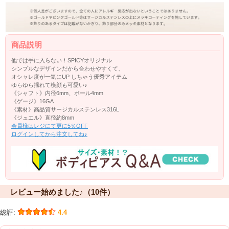
商品説明
他では手に入らない！SPICYオリジナル
シンプルなデザインだから合わせやすくて、
オシャレ度が一気にUP しちゃう優秀アイテム
ゆらゆら揺れて横顔も可愛い♪
《シャフト》内径6mm、ボール4mm
《ゲージ》16GA
《素材》高品質サージカルステンレス316L
《ジュエル》直径約8mm
会員様はレジにて更に5％OFF
ログインしてから注文してね♪
レビュー始めました♪（10件）
総評:
4.4