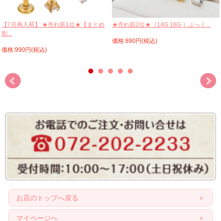
【7月再入荷】 ★売れ筋1位★【まとめ
★売れ筋2位★［14G 16G ］ぷっく...
割...
価格:890円(税込)
価格:990円(税込)
お店のトップへ戻る
マイページへ