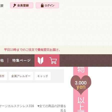
概要
平日13時までのご注文で最短翌日お届け。
新作
金属アレルギー
キャッチ
4G
サージカルステンレス316
▼全ての商品の評価を
見る