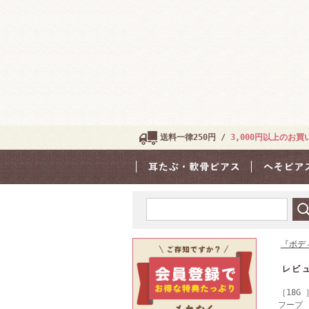
送料一律250円 /
3,000円以上のお
『ボデ
レビ
［18G
フープ ピ