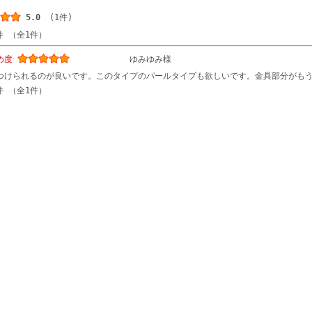
5.0
(1件)
件 （全1件）
め度
ゆみゆみ様
つけられるのが良いです。このタイプのパールタイプも欲しいです。金具部分がも
件 （全1件）