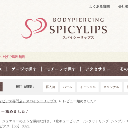
よくある質問
会社
買い上げで送料無料
HOT WORD：
再入荷
パール
イニシャル
オリジナル
18Ｇ
16G
1
ィピアス専門店』スパイシーリップス
> レビュー始めました♪
ュー始めました♪
 ］ジュエリーのような繊細な輝き。1粒キュービック ワンタッチリング シンプル 
アス [SS] 0321