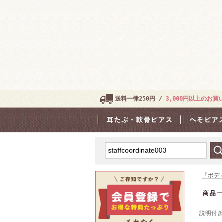
送料一律250円 /
3,000円以上のお
『ボデ
商品
説明付