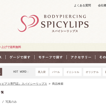
よくある質問
会社
買い上げで送料無料
HOT WORD：
再入荷
パール
イニシャル
オリジナル
18Ｇ
16G
1
ィピアス専門店』スパイシーリップス
> 商品検索
一覧
き
/ 写真のみ