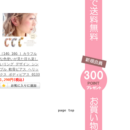
［14G 16G ］カラフル
な色使いが見た目も楽し
いリング デザイン シン
プル 軟骨ピアス ヘリッ
クス ボディピアス 0133
1,290円
(税込)
page top