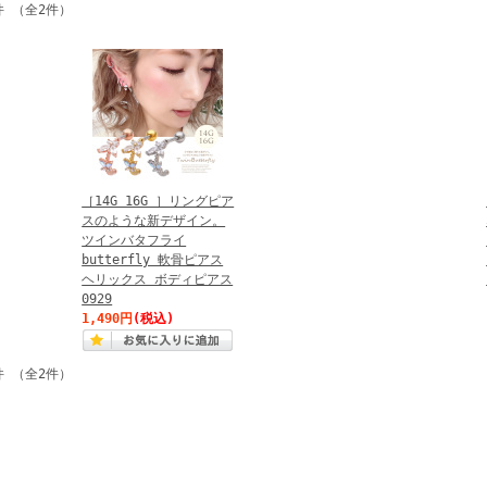
件 （全2件）
［14G 16G ］リングピア
スのような新デザイン。
ツインバタフライ
butterfly 軟骨ピアス
ヘリックス ボディピアス
0929
1,490円
(税込)
件 （全2件）