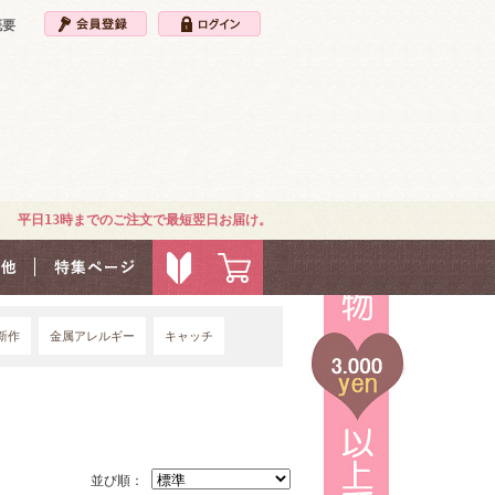
概要
平日13時までのご注文で最短翌日お届け。
新作
金属アレルギー
キャッチ
4G
並び順：