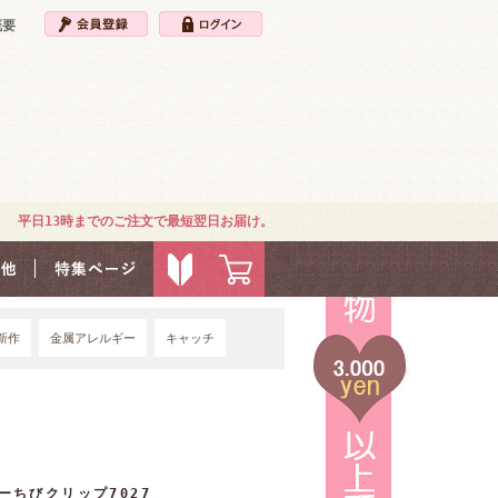
概要
平日13時までのご注文で最短翌日お届け。
新作
金属アレルギー
キャッチ
4G
ちびクリップ7027