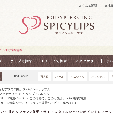
よくある質問
会社
買い上げで送料無料
HOT WORD：
再入荷
パール
イニシャル
オリジナル
18Ｇ
16G
1
ィピアス専門店』スパイシーリップス
アクセサリー
>
クリップ・バレッタ
CYLIPS特集ページ
>
この価格で、この可愛さ。￥999以内特集
CYLIPS特集ページ
>
フラワー軟骨へそピアス集めました
っぴり甘さをプラス♪前髪・サイドスタイルなどワンポイントにフラワー