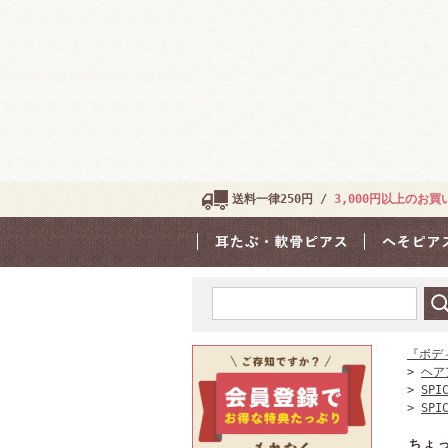
送料一律250円 /
3,000円以上のお
『ボデ
>
ヘア
>
SPI
>
SPI
ちょ