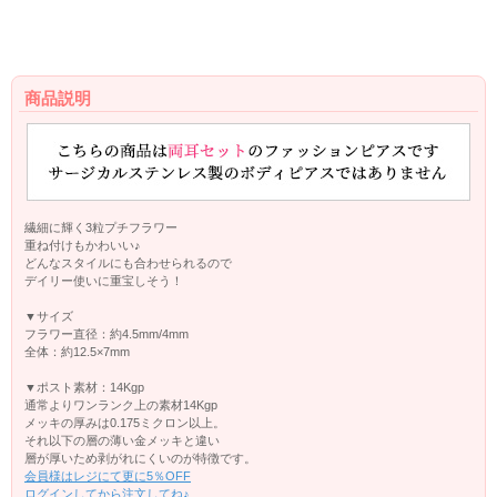
商品説明
繊細に輝く3粒プチフラワー
重ね付けもかわいい♪
どんなスタイルにも合わせられるので
デイリー使いに重宝しそう！
▼サイズ
フラワー直径：約4.5mm/4mm
全体：約12.5×7mm
▼ポスト素材：14Kgp
通常よりワンランク上の素材14Kgp
メッキの厚みは0.175ミクロン以上。
それ以下の層の薄い金メッキと違い
層が厚いため剥がれにくいのが特徴です。
会員様はレジにて更に5％OFF
ログインしてから注文してね♪