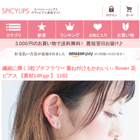
繊細に輝く3粒プチフラワー 重ね付けもかわいい♪ flower 花
ピアス 【素材14Kgp 】 1182