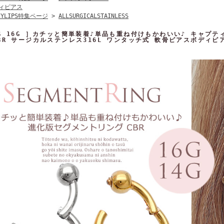
ィピアス
CYLIPS特集ページ
>
ALLSURGICALSTAINLESS
4G 16G ］カチッと簡単装着♪単品も重ね付けもかわいい♪ キャプ
BR サージカルステンレス316L ワンタッチ式 軟骨ピアスボディピア