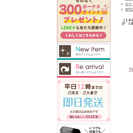
>
ボデ
>
SPI
［1
グ C