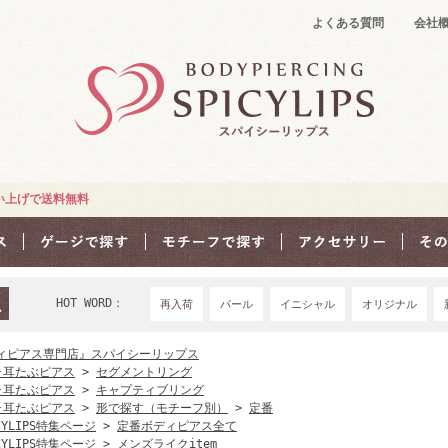
よくある質問
会社
買い上げで送料無料
HOT WORD：
再入荷
パール
イニシャル
オリジナル
18Ｇ
16G
1
ィピアス専門店』スパイシーリップス
･耳たぶピアス
>
セグメントリング
･耳たぶピアス
>
キャプティブリング
･耳たぶピアス
>
形で探す（モチーフ別）
>
定番
CYLIPS特集ページ
>
定番ボディピアス全て
CYLIPS特集ページ
>
メンズライクitem