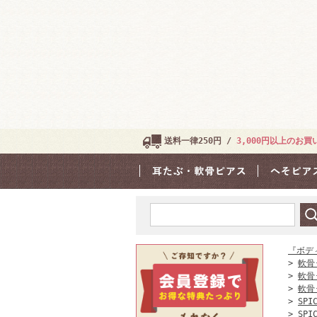
送料一律250円 /
3,000円以上のお
『ボデ
>
軟骨
>
軟骨
>
軟骨
>
SPI
>
SPI