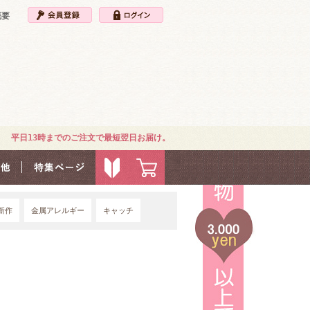
概要
平日13時までのご注文で最短翌日お届け。
新作
金属アレルギー
キャッチ
4G