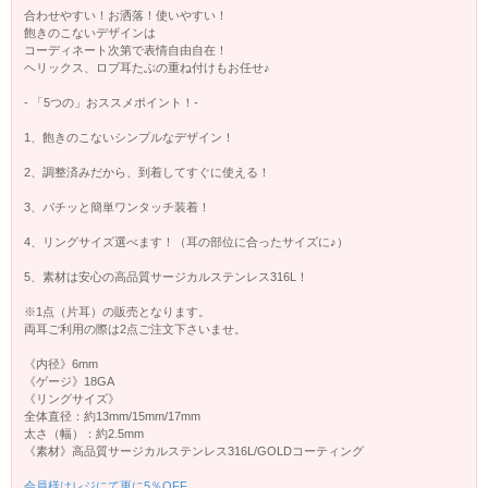
合わせやすい！お洒落！使いやすい！
飽きのこないデザインは
コーディネート次第で表情自由自在！
ヘリックス、ロブ耳たぶの重ね付けもお任せ♪
- 「5つの」おススメポイント！-
1、飽きのこないシンプルなデザイン！
2、調整済みだから、到着してすぐに使える！
3、パチッと簡単ワンタッチ装着！
4、リングサイズ選べます！（耳の部位に合ったサイズに♪）
5、素材は安心の高品質サージカルステンレス316L！
※1点（片耳）の販売となります。
両耳ご利用の際は2点ご注文下さいませ。
《内径》6mm
《ゲージ》18GA
《リングサイズ》
全体直径：約13mm/15mm/17mm
太さ（幅）：約2.5mm
《素材》高品質サージカルステンレス316L/GOLDコーティング
会員様はレジにて更に5％OFF