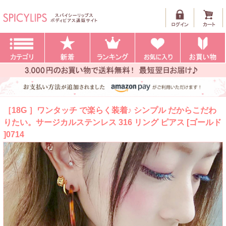
［18G ］ワンタッチ で楽らく装着♪ シンプル だからこだわ
りたい。サージカルステンレス 316 リング ピアス [ゴールド
]0714