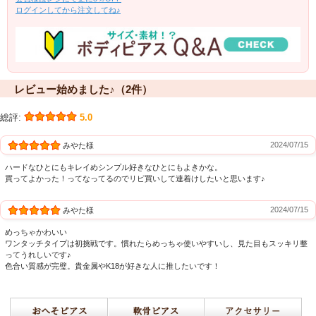
ログインしてから注文してね♪
レビュー始めました♪（2件）
総評:
5.0
2024/07/15
みやた様
ハードなひとにもキレイめシンプル好きなひとにもよきかな。
買ってよかった！ってなってるのでリピ買いして連着けしたいと思います♪
2024/07/15
みやた様
めっちゃかわいい
ワンタッチタイプは初挑戦です。慣れたらめっちゃ使いやすいし、見た目もスッキリ整
ってうれしいです♪
色合い質感が完璧。貴金属やK18が好きな人に推したいです！