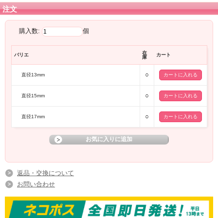
注文
購入数:
個
在
バリエ
カート
庫
○
直径13mm
○
直径15mm
○
直径17mm
返品・交換について
お問い合わせ